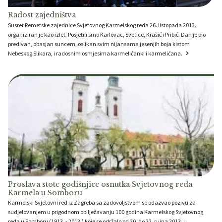
Radost zajedništva
Susret Remetske zajednice Svjetovnog Karmelskog reda 26. listopada 2013.
organiziran je kao izlet. Posjetili smo Karlovac, Svetice, Krašić i Pribić. Dan je bio
predivan, obasjan suncem, oslikan svim nijansama jesenjih boja kistom
Nebeskog Slikara, i radosnim osmjesima karmelićanki i karmelićana.
Proslava stote godišnjice osnutka Svjetovnog reda
Karmela u Somboru
Karmelski Svjetovni red iz Zagreba sa zadovoljstvom se odazvao pozivu za
sudjelovanjem u prigodnom obilježavanju 100 godina Karmelskog Svjetovnog
reda u Somboru (1913. - 2013.) koje se održalo od 20. do 22. rujna 2013. u