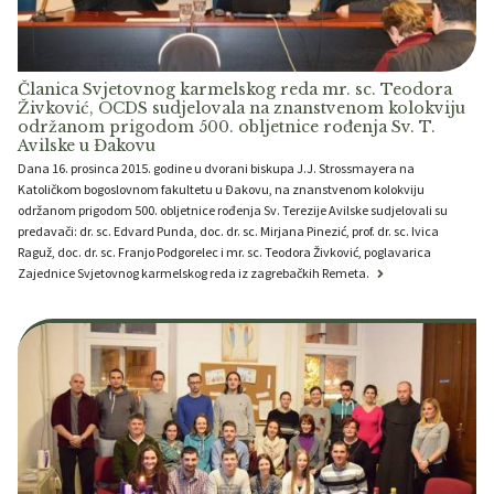
Članica Svjetovnog karmelskog reda mr. sc. Teodora
Živković, OCDS sudjelovala na znanstvenom kolokviju
održanom prigodom 500. obljetnice rođenja Sv. T.
Avilske u Đakovu
Dana 16. prosinca 2015. godine u dvorani biskupa J.J. Strossmayera na
Katoličkom bogoslovnom fakultetu u Đakovu, na znanstvenom kolokviju
održanom prigodom 500. obljetnice rođenja Sv. Terezije Avilske sudjelovali su
predavači: dr. sc. Edvard Punda, doc. dr. sc. Mirjana Pinezić, prof. dr. sc. Ivica
Raguž, doc. dr. sc. Franjo Podgorelec i mr. sc. Teodora Živković, poglavarica
Zajednice Svjetovnog karmelskog reda iz zagrebačkih Remeta.