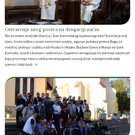
Ostvarenje istog poziva na drugačiji način
Što za mene znači biti članica / član Karmelskog Svjetovnog reda? Karmel je moj
dom, čvrsta točka u ovom nemirnom svijetu, siguran putokaz prema Bogu uz
vodstvo, pratnju i zaštitu naše Kraljice i Majke, Blažene Djevice Marije od Gore
Karmela; susret s braćom i sestrama u Zajednici omogućuje mi pomnije osluhnuti
koja je to moja nota u veličanstvenoj pjesmi zvanoj život; nastojimo biti bolji
vjernici i bolji ljudi.