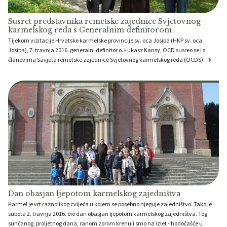
Susret predstavnika remetske zajednice Svjetovnog
karmelskog reda s Generalnim definitorom
Tijekom vizitacije Hrvatske karmelske provincije sv. oca Josipa (HKP sv. oca
Josipa), 7. travnja 2016. generalni definitor o. Łukasz Kansy, OCD susreo se i s
članovima Savjeta remetske zajednice Svjetovnog karmelskog reda (OCDS).
Dan obasjan ljepotom karmelskog zajedništva
Karmel je vrt raznolikog cvijeća u kojem se posebno njeguje zajedništvo. Tako je
subota 2. travnja 2016. bio dan obasjan ljepotom karmelskog zajedništva. Tog
sunčanog, proljetnog dana, ranom zorom krenuli smo na izlet - hodoćašće u