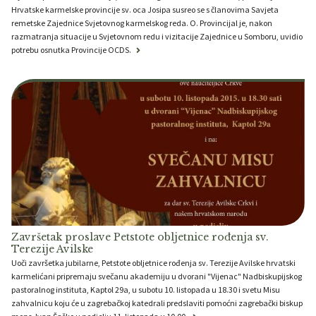
Hrvatske karmelske provincije sv. oca Josipa susreo se s članovima Savjeta
remetske Zajednice Svjetovnog karmelskog reda. O. Provincijal je, nakon
razmatranja situacije u Svjetovnom redu i vizitacije Zajednice u Somboru, uvidio
potrebu osnutka Provincije OCDS.
Završetak proslave Petstote obljetnice rođenja sv.
Terezije Avilske
Uoči završetka jubilarne, Petstote obljetnice rođenja sv. Terezije Avilske hrvatski
karmelićani pripremaju svečanu akademiju u dvorani "Vijenac" Nadbiskupijskog
pastoralnog instituta, Kaptol 29a, u subotu 10. listopada u 18.30 i svetu Misu
zahvalnicu koju će u zagrebačkoj katedrali predslaviti pomoćni zagrebački biskup