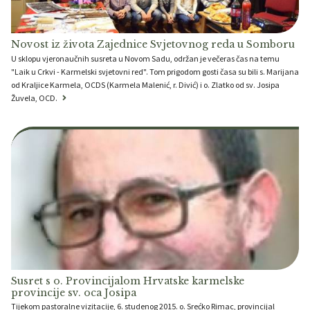
Novost iz života Zajednice Svjetovnog reda u Somboru
U sklopu vjeronaučnih susreta u Novom Sadu, održan je večeras čas na temu
"Laik u Crkvi - Karmelski svjetovni red". Tom prigodom gosti časa su bili s. Marijana
od Kraljice Karmela, OCDS (Karmela Malenić, r. Divić) i o. Zlatko od sv. Josipa
Žuvela, OCD.
Susret s o. Provincijalom Hrvatske karmelske
provincije sv. oca Josipa
Tijekom pastoralne vizitacije, 6. studenog 2015. o. Srećko Rimac, provincijal