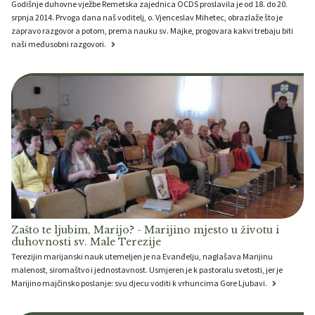
Godišnje duhovne vježbe Remetska zajednica OCDS proslavila je od 18. do 20.
srpnja 2014. Prvoga dana naš voditelj, o. Vjenceslav Mihetec, obrazlaže što je
zapravo razgovor a potom, prema nauku sv. Majke, progovara kakvi trebaju biti
naši međusobni razgovori.
Zašto te ljubim, Marijo? - Marijino mjesto u životu i
duhovnosti sv. Male Terezije
Terezijin marijanski nauk utemeljen je na Evanđelju, naglašava Marijinu
malenost, siromaštvo i jednostavnost. Usmjeren je k pastoralu svetosti, jer je
Marijino majčinsko poslanje: svu djecu voditi k vrhuncima Gore Ljubavi.