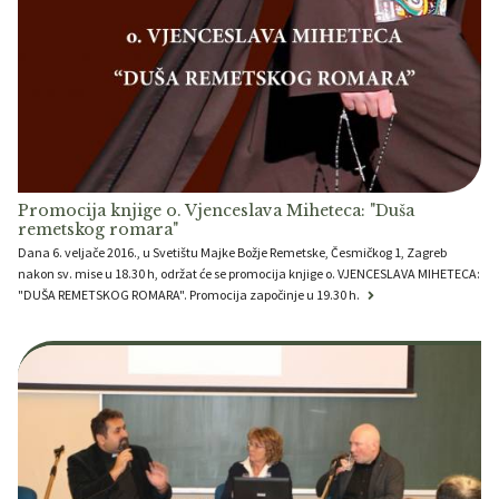
Promocija knjige o. Vjenceslava Miheteca: "Duša
remetskog romara"
Dana 6. veljače 2016., u Svetištu Majke Božje Remetske, Česmičkog 1, Zagreb
nakon sv. mise u 18.30 h, održat će se promocija knjige o. VJENCESLAVA MIHETECA:
"DUŠA REMETSKOG ROMARA". Promocija započinje u 19.30 h.