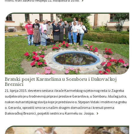
mons. Ivan Šaško u nedjelju 11. listopada u 10.00.
Bratski posjet Karmelima u Somboru i Đakovačkoj
Breznici
21. lipnja 2015. devetero sestara i braće Karmelskog svjetovnog reda iz Zagreba
sudjelovalo je u trodnevnoj pripravi proslave Gerardova, u Somboru. Idućeg jutra,
nakon euharistijskog slavlja koje je predslavio o. Stjepan Vidak i molitve na grobu
o. Gerarda, oprostili smo se s našim dragim domaćinima i krenuli prema
Đakovačkoj Breznici, posjetiti sestrice u Karmelu sv. Josipa.