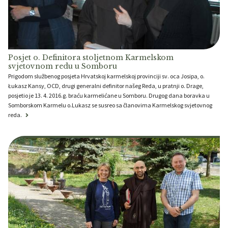
Posjet o. Definitora stoljetnom Karmelskom
svjetovnom redu u Somboru
Prigodom službenog posjeta Hrvatskoj karmelskoj provinciji sv. oca Josipa, o.
Łukasz Kansy, OCD, drugi generalni definitor našeg Reda, u pratnji o. Drage,
posjetio je 13. 4. 2016.g. braću karmelićane u Somboru. Drugog dana boravka u
Somborskom Karmelu o.Lukasz se susreo sa članovima Karmelskog svjetovnog
reda.