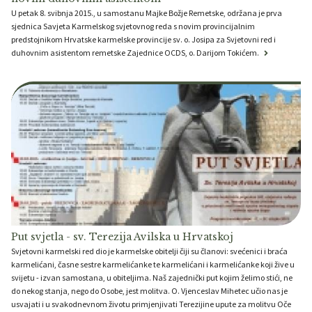
U petak 8. svibnja 2015., u samostanu Majke Božje Remetske, održana je prva
sjednica Savjeta Karmelskog svjetovnog reda s novim provincijalnim
predstojnikom Hrvatske karmelske provincije sv. o. Josipa za Svjetovni red i
duhovnim asistentom remetske Zajednice OCDS, o. Darijom Tokićem.
Put svjetla - sv. Terezija Avilska u Hrvatskoj
Svjetovni karmelski red dio je karmelske obitelji čiji su članovi: svećenici i braća
karmelićani, časne sestre karmelićanke te karmelićani i karmelićanke koji žive u
svijetu - izvan samostana, u obiteljima. Naš zajednički put kojim želimo stići, ne
do nekog stanja, nego do Osobe, jest molitva. O. Vjenceslav Mihetec učio nas je
usvajati i u svakodnevnom životu primjenjivati Terezijine upute za molitvu Oče