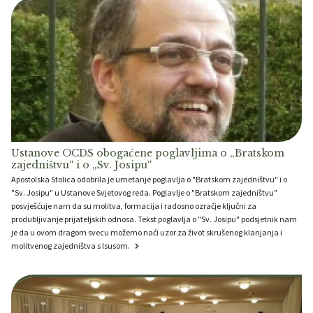
Ustanove OCDS obogaćene poglavljima o „Bratskom
zajedništvu“ i o „Sv. Josipu“
Apostolska Stolica odobrila je umetanje poglavlja o "Bratskom zajedništvu" i o
"Sv. Josipu" u Ustanove Svjetovog reda. Poglavlje o "Bratskom zajedništvu"
posvješćuje nam da su molitva, formacija i radosno ozračje ključni za
produbljivanje prijateljskih odnosa. Tekst poglavlja o "Sv. Josipu" podsjetnik nam
je da u ovom dragom svecu možemo naći uzor za život skrušenog klanjanja i
molitvenog zajedništva s Isusom.