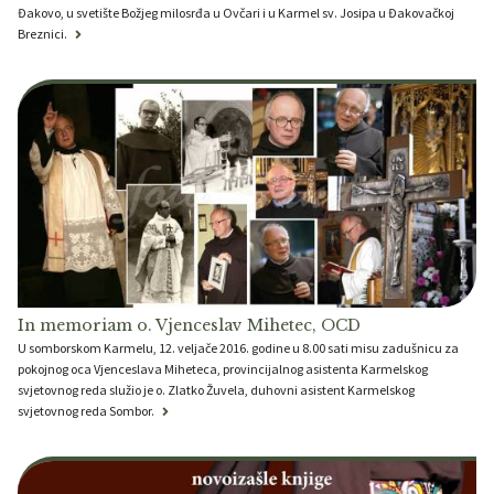
Đakovo, u svetište Božjeg milosrđa u Ovčari i u Karmel sv. Josipa u Đakovačkoj
Breznici.
In memoriam o. Vjenceslav Mihetec, OCD
U somborskom Karmelu, 12. veljače 2016. godine u 8.00 sati misu zadušnicu za
pokojnog oca Vjenceslava Miheteca, provincijalnog asistenta Karmelskog
svjetovnog reda služio je o. Zlatko Žuvela, duhovni asistent Karmelskog
svjetovnog reda Sombor.