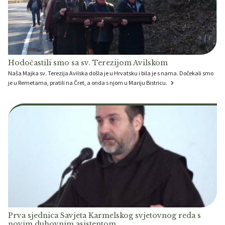
Hodočastili smo sa sv. Terezijom Avilskom
Naša Majka sv. Terezija Avilska došla je u Hrvatsku i bila je s nama. Dočekali smo
je u Remetama, pratili na Čret, a onda s njom u Mariju Bistricu.
Prva sjednica Savjeta Karmelskog svjetovnog reda s
novim duhovnim asistentom