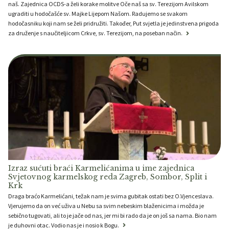
naš. Zajednica OCDS-a želi korake molitve Oče naš sa sv. Terezijom Avilskom
ugraditi u hodočašće sv. Majke Lijepom Našom. Radujemo se svakom
hodočasniku koji nam se želi pridružiti. Također, Put svjetla je jedinstvena prigoda
za druženje s naučiteljicom Crkve, sv. Terezijom, na poseban način.
Izraz sućuti braći Karmelićanima u ime zajednica
Svjetovnog karmelskog reda Zagreb, Sombor, Split i
Krk
Draga braćo Karmelićani, težak nam je svima gubitak ostati bez O.Vjenceslava.
Vjerujemo da on već uživa u Nebu sa svim nebeskim blaženicima i možda je
sebično tugovati, ali to je jače od nas, jer mi bi rado da je on još sa nama. Bio nam
je duhovni otac. Vodio nas je i nosio k Bogu.