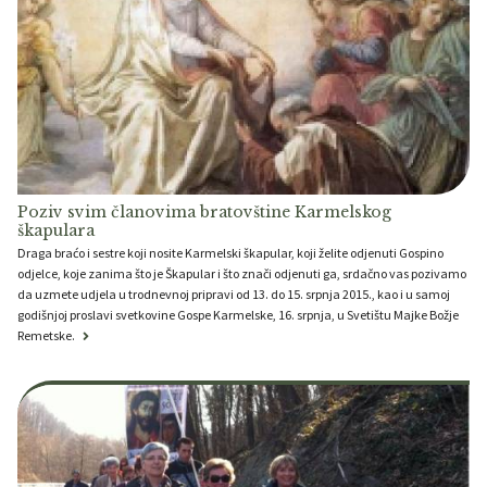
Poziv svim članovima bratovštine Karmelskog
škapulara
Draga braćo i sestre koji nosite Karmelski škapular, koji želite odjenuti Gospino
odjelce, koje zanima što je Škapular i što znači odjenuti ga, srdačno vas pozivamo
da uzmete udjela u trodnevnoj pripravi od 13. do 15. srpnja 2015., kao i u samoj
godišnjoj proslavi svetkovine Gospe Karmelske, 16. srpnja, u Svetištu Majke Božje
Remetske.