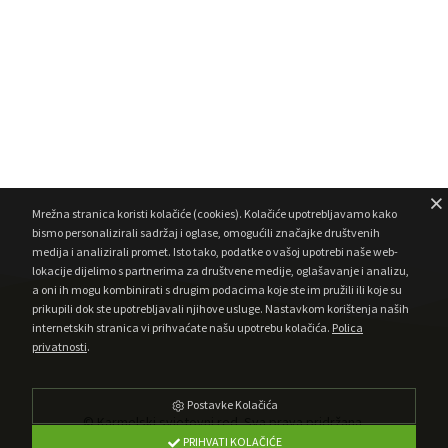
Mrežna stranica koristi kolačiće (cookies). Kolačiće upotrebljavamo kako
bismo personalizirali sadržaj i oglase, omogućili značajke društvenih
medija i analizirali promet. Isto tako, podatke o vašoj upotrebi naše web-
lokacije dijelimo s partnerima za društvene medije, oglašavanje i analizu,
a oni ih mogu kombinirati s drugim podacima koje ste im pružili ili koje su
prikupili dok ste upotrebljavali njihove usluge. Nastavkom korištenja naših
internetskih stranica vi prihvaćate našu upotrebu kolačića.
Polica
privatnosti
.
Postavke Kolačića
© Karmelski svjetovni red. Sva prava pridržana.
PRIHVATI KOLAČIĆE
•
Developed by AMagdic Web Design
Powered by AMagdic CMF