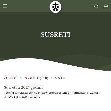
SUSRETI
ZAJEDNICE
ZAMAK DUŠE (SPLIT)
SUSRETI
Susreti u 2017. godini
Termini susreta Zajednice Svjetovnog reda bosonogih karmelićana "Zamak
duše" - Split u 2017. godini