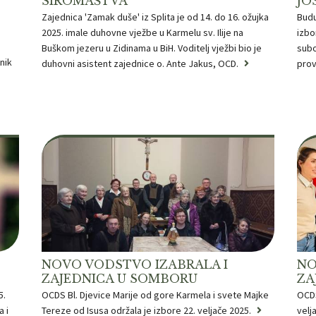
SIROMAŠTVA
JO
Zajednica 'Zamak duše' iz Splita je od 14. do 16. ožujka
Budu
2025. imale duhovne vježbe u Karmelu sv. Ilije na
izbo
Buškom jezeru u Zidinama u BiH. Voditelj vježbi bio je
subo
nik
duhovni asistent zajednice o. Ante Jakus, OCD.
prov
NOVO VODSTVO IZABRALA I
NO
ZAJEDNICA U SOMBORU
ZA
5.
OCDS Bl. Djevice Marije od gore Karmela i svete Majke
OCDS
a i
Tereze od Isusa održala je izbore 22. veljače 2025.
velj