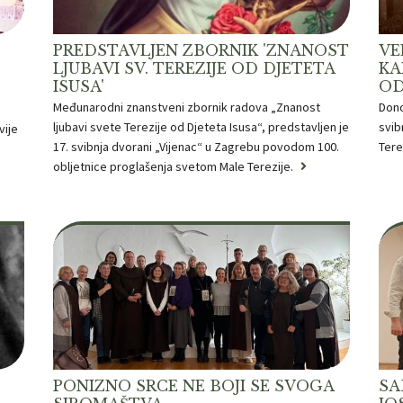
PREDSTAVLJEN ZBORNIK 'ZNANOST
VE
LJUBAVI SV. TEREZIJE OD DJETETA
KA
ISUSA'
OD
Međunarodni znanstveni zbornik radova „Znanost
Dono
ljubavi svete Terezije od Djeteta Isusa“, predstavljen je
svib
vije
17. svibnja dvorani „Vijenac“ u Zagrebu povodom 100.
Tere
obljetnice proglašenja svetom Male Terezije.
PONIZNO SRCE NE BOJI SE SVOGA
SA