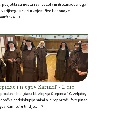
. posjetila samostan sv. Jožefa in Brezmadežnega
 Marijinega u Sori u kojem žive bosonoge
elićanke.
epinac i njegov Karmel' - I. dio
 proslave blagdana bl. Alojzija Stepinca 10. veljače,
ebačka nadbiskupija snimila je reportažu "Stepinac
egov Karmel" u tri dijela.