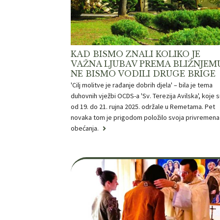
KAD BISMO ZNALI KOLIKO JE
VAŽNA LJUBAV PREMA BLIŽNJEMU
NE BISMO VODILI DRUGE BRIGE
'Cilj molitve je rađanje dobrih djela' – bila je tema
duhovnih vježbi OCDS-a 'Sv. Terezija Avilska', koje 
od 19. do 21. rujna 2025. održale u Remetama. Pet
novaka tom je prigodom položilo svoja privremena
obećanja.