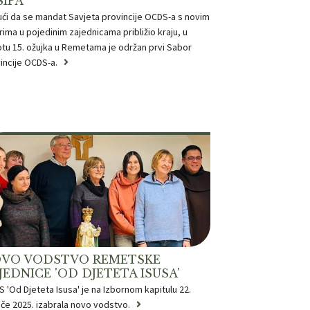
SIPA'
ći da se mandat Savjeta provincije OCDS-a s novim
rima u pojedinim zajednicama približio kraju, u
tu 15. ožujka u Remetama je održan prvi Sabor
incije OCDS-a.
VO VODSTVO REMETSKE
JEDNICE 'OD DJETETA ISUSA'
 'Od Djeteta Isusa' je na Izbornom kapitulu 22.
ače 2025. izabrala novo vodstvo.