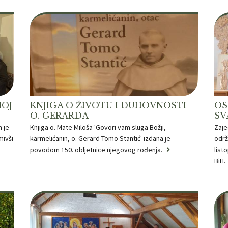
NOJ
KNJIGA O ŽIVOTU I DUHOVNOSTI
OS
O. GERARDA
SV
m je
Knjiga o. Mate Miloša 'Govori vam sluga Božji,
Zaje
mivši
karmelićanin, o. Gerard Tomo Stantić' izdana je
održ
povodom 150. obljetnice njegovog rođenja.
list
BiH.