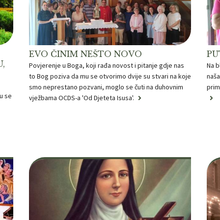
EVO ČINIM NEŠTO NOVO
PU
,
Povjerenje u Boga, koji rađa novost i pitanje gdje nas
Na b
to Bog poziva da mu se otvorimo dvije su stvari na koje
naša
smo neprestano pozvani, moglo se čuti na duhovnim
prim
su se
vježbama OCDS-a 'Od Djeteta Isusa'.