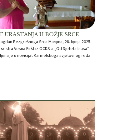
T URASTANJA U BOŽJE SRCE
lagdan Bezgrešnoga Srca Marijina, 28. lipnja 2025.
 sestra Vesna Firšt iz OCDS-a „Od Djeteta Isusa“
ljena je u novicijat Karmelskoga svjetovnog reda