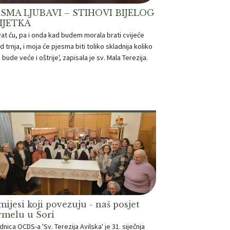
ESMA LJUBAVI – STIHOVI BIJELOG
IJETKA
vat ću, pa i onda kad budem morala brati cvijeće
d trnja, i moja će pjesma biti toliko skladnija koliko
e bude veće i oštrije', zapisala je sv. Mala Terezija.
ijesi koji povezuju - naš posjet
rmelu u Sori
dnica OCDS-a 'Sv. Terezija Avilska' je 31. siječnja