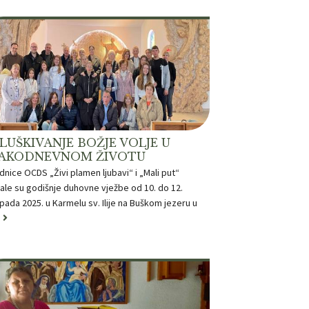
LUŠKIVANJE BOŽJE VOLJE U
AKODNEVNOM ŽIVOTU
dnice OCDS „Živi plamen ljubavi“ i „Mali put“
ale su godišnje duhovne vježbe od 10. do 12.
opada 2025. u Karmelu sv. Ilije na Buškom jezeru u