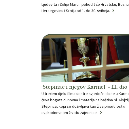
Ljudevita i Zelije Martin pohodit će Hrvatsku, Bosnu 
Hercegovinu i Srbiju od 1. do 30. svibnja.
'Stepinac i njegov Karmel' - III. dio
U trećem djelu filma sestre svjedoče da se u Karm
čuva bogata duhovna i materijalna baština bl. Alojzi
Stepinca, koja se doživljava kao živa prisutnost u
svakodnevnom životu zajednice.