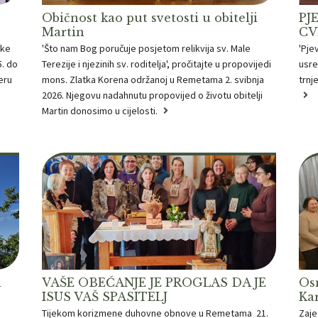
Običnost kao put svetosti u obitelji
PJ
Martin
CV
ske
'Što nam Bog poručuje posjetom relikvija sv. Male
'Pje
5. do
Terezije i njezinih sv. roditelja', pročitajte u propovijedi
usre
eru
mons. Zlatka Korena održanoj u Remetama 2. svibnja
trnj
2026. Njegovu nadahnutu propovijed o životu obitelji
Martin donosimo u cijelosti.
i
VAŠE OBEĆANJE JE PROGLAS DA JE
Osm
ISUS VAŠ SPASITELJ
Ka
Tijekom korizmene duhovne obnove u Remetama 21.
Zaje