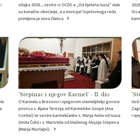
i
ožujka 2026.., sestre iz OCDS-a „Od Djeteta Isusa” dale
2026
su konačno obećanje, a u novicijat Svjetovnoga reda
Srca
primljena je nova članica.
karm
'Stepinac i njegov Karmel' - II. dio
'St
elu
O Karmelu u Brezovici i njegovom utemeljitelju govore
Uoči
ja
priorica s. Ilijana Terezija od Karmelske Gospe (Ana
Zagr
Cvetnić) te sestre karmelićanke s. Marija Anita od Isusa
i nj
(Anita Čulo) i s. Maristela od blaženog Alojzija Stepinca
(Marija Mustapić).