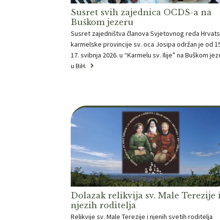
Susret svih zajednica OCDS-a na
Buškom jezeru
Susret zajedništva članova Svjetovnog reda Hrvat
karmelske provincije sv. oca Josipa održan je od 1
17. svibnja 2026. u “Karmelu sv. Ilije” na Buškom jez
u BiH.
Dolazak relikvija sv. Male Terezije 
njezih roditelja
Relikvije sv. Male Terezije i njenih svetih roditelja