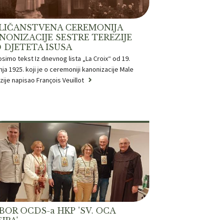
LIČANSTVENA CEREMONIJA
NONIZACIJE SESTRE TEREZIJE
 DJETETA ISUSA
simo tekst Iz dnevnog lista „La Croix“ od 19.
nja 1925. koji je o ceremoniji kanonizacije Male
zije napisao François Veuillot
BOR OCDS-a HKP 'SV. OCA