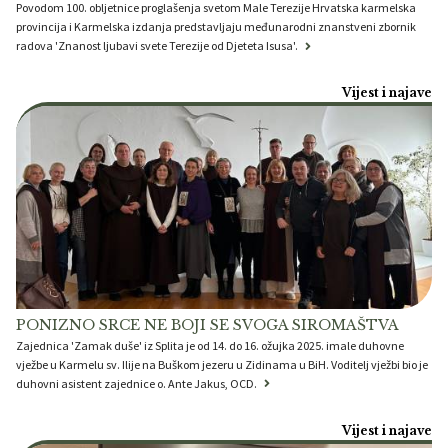
Povodom 100. obljetnice proglašenja svetom Male Terezije Hrvatska karmelska
provincija i Karmelska izdanja predstavljaju međunarodni znanstveni zbornik
radova 'Znanost ljubavi svete Terezije od Djeteta Isusa'.
Vijest i najave
PONIZNO SRCE NE BOJI SE SVOGA SIROMAŠTVA
Zajednica 'Zamak duše' iz Splita je od 14. do 16. ožujka 2025. imale duhovne
vježbe u Karmelu sv. Ilije na Buškom jezeru u Zidinama u BiH. Voditelj vježbi bio je
duhovni asistent zajednice o. Ante Jakus, OCD.
Vijest i najave