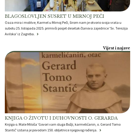
BLAGOSLOVLJEN SUSRET U MIRNOJ PEČI
Oaza mira i molitve, Karmel u Mirnoj Peči, širom nam je otvorio svoja vrata u
subotu 25. listopada 2025. primivši posjet desetak članova zajednice 'Sv. Terezija
Avilska' iz Zagreba.
Vijest i najave
KNJIGA O ŽIVOTU I DUHOVNOSTI O. GERARDA
Knjiga o. Mate Miloša 'Govori vam sluga Božji, karmelićanin, o. Gerard Tomo
Stantić' izdana je povodom 150. obljetnice njegovog rođenja.