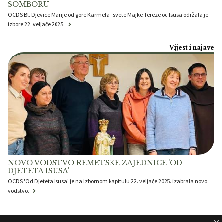
SOMBORU
OCDS Bl. Djevice Marije od gore Karmela i svete Majke Tereze od Isusa održala je
izbore 22. veljače 2025.
Vijest i najave
NOVO VODSTVO REMETSKE ZAJEDNICE 'OD
DJETETA ISUSA'
OCDS 'Od Djeteta Isusa' je na Izbornom kapitulu 22. veljače 2025. izabrala novo
vodstvo.