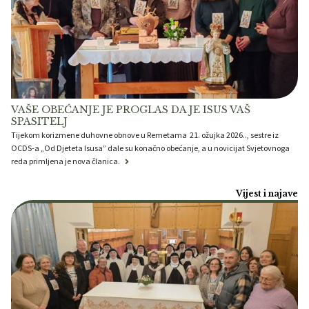
VAŠE OBEĆANJE JE PROGLAS DA JE ISUS VAŠ
SPASITELJ
Tijekom korizmene duhovne obnove u Remetama 21. ožujka 2026.., sestre iz
OCDS-a „Od Djeteta Isusa” dale su konačno obećanje, a u novicijat Svjetovnoga
reda primljena je nova članica.
Vijest i najave