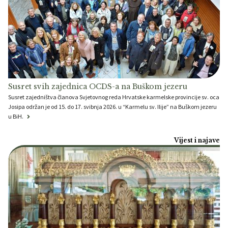
Susret svih zajednica OCDS-a na Buškom jezeru
Susret zajedništva članova Svjetovnog reda Hrvatske karmelske provincije sv. oca
Josipa održan je od 15. do 17. svibnja 2026. u “Karmelu sv. Ilije” na Buškom jezeru
u BiH.
Vijest i najave