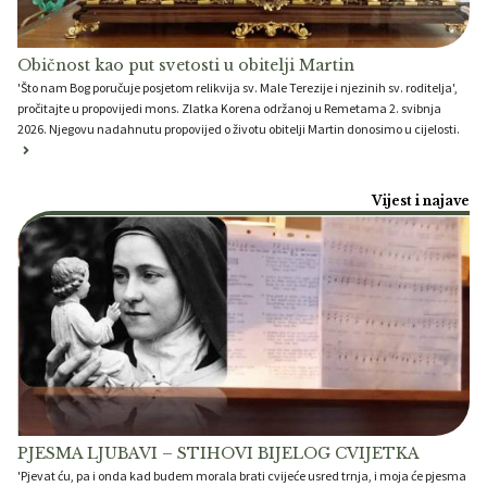
Običnost kao put svetosti u obitelji Martin
'Što nam Bog poručuje posjetom relikvija sv. Male Terezije i njezinih sv. roditelja',
pročitajte u propovijedi mons. Zlatka Korena održanoj u Remetama 2. svibnja
2026. Njegovu nadahnutu propovijed o životu obitelji Martin donosimo u cijelosti.
Vijest i najave
PJESMA LJUBAVI – STIHOVI BIJELOG CVIJETKA
'Pjevat ću, pa i onda kad budem morala brati cvijeće usred trnja, i moja će pjesma