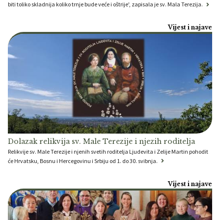
biti toliko skladnija koliko trnje bude veće i oštrije', zapisala je sv. Mala Terezija.
Vijest i najave
Dolazak relikvija sv. Male Terezije i njezih roditelja
Relikvije sv. Male Terezije i njenih svetih roditelja Ljudevita i Zelije Martin pohodit
će Hrvatsku, Bosnu i Hercegovinu i Srbiju od 1. do 30. svibnja.
Vijest i najave