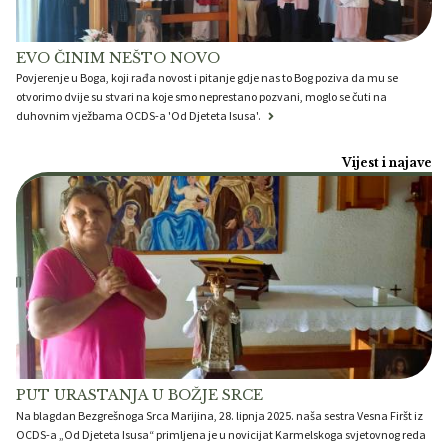
EVO ČINIM NEŠTO NOVO
Povjerenje u Boga, koji rađa novost i pitanje gdje nas to Bog poziva da mu se
otvorimo dvije su stvari na koje smo neprestano pozvani, moglo se čuti na
duhovnim vježbama OCDS-a 'Od Djeteta Isusa'.
Vijest i najave
PUT URASTANJA U BOŽJE SRCE
Na blagdan Bezgrešnoga Srca Marijina, 28. lipnja 2025. naša sestra Vesna Firšt iz
OCDS-a „Od Djeteta Isusa“ primljena je u novicijat Karmelskoga svjetovnog reda