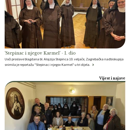
'Stepinac i njegov Karmel' - I. dio
Uoči proslave blagdana bl. Alojzija Stepinca 10. veljače, Zagrebačka nadbiskupija
snimila je reportažu "Stepinac i njegov Karmel" u tri dijela.
Vijest i najave