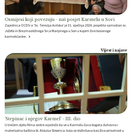
Osmijesi koji povezuju - naš posjet Karmelu u Sori
Zajednica OCDS-a 'Sv. Terezija Avilska' je 31. siječnja 2026. posjetila samostan sv.
Jožefa in Brezmadežnega Srca Marijinega u Sori u kojem žive bosonoge
karmelićanke.
Vijest i najave
'Stepinac i njegov Karmel' - III. dio
U trećem djelu filma sestre svjedoče da se u Karmelu čuva bogata duhovna i
materijalna baština bl. Alojzija Stepinca, koja se doživljava kao živa prisutnost u