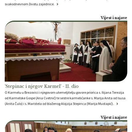
svakodnevnom životu zajednice.
Vijest i najave
'Stepinac i njegov Karmel' - II. dio
O Karmelu u Brezovici i njegovom utemeljitelju govore priorica s. Ilijana Terezija
od Karmelske Gospe (Ana Cvetnić) te sestre karmelićanke s. Marija Anita od Isusa
(Anita Čulo) i s. Maristela od blaženog Alojzija Stepinca (Marija Mustapić).
Vijest i najave