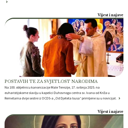
Vijest i najave
POSTAVIH TE ZA SVJETLOST NARODIMA
Na 100. obljetnicu kanonizacije Male Terezije, 17. svibnja 2025. na
euharistijskome slavlju u kapelici Duhovnoga centra sv. Ivana od Križa u
Remetama dvije sestre iz OCDS-a „Od Djeteta Isusa“ primljene su u novicijat.
Vijest i najave