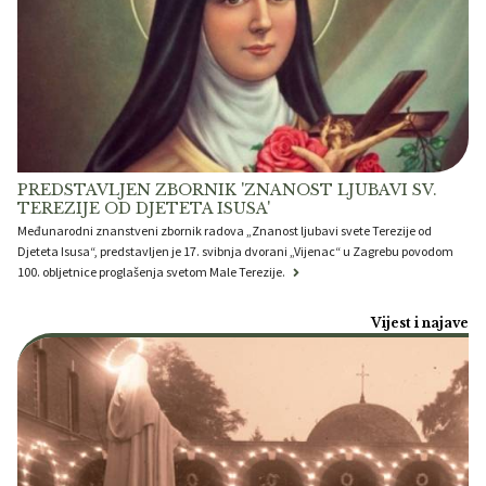
PREDSTAVLJEN ZBORNIK 'ZNANOST LJUBAVI SV.
TEREZIJE OD DJETETA ISUSA'
Međunarodni znanstveni zbornik radova „Znanost ljubavi svete Terezije od
Djeteta Isusa“, predstavljen je 17. svibnja dvorani „Vijenac“ u Zagrebu povodom
100. obljetnice proglašenja svetom Male Terezije.
Vijest i najave