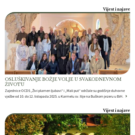
Vijest i najave
OSLUŠKIVANJE BOŽJE VOLJE U SVAKODNEVNOM
ŽIVOTU
Zajednice OCDS „Živi plamen ljubavi“ i „Mali put“ održale su godišnje duhovne
vježbe od 10. do 12. listopada 2025. u Karmelu sv. Ilije na Buškom jezeru u BiH.
Vijest i najave