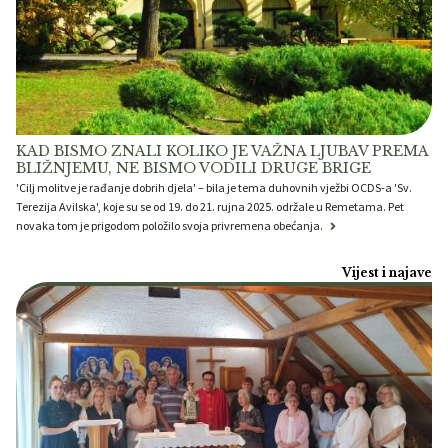
KAD BISMO ZNALI KOLIKO JE VAŽNA LJUBAV PREMA
BLIŽNJEMU, NE BISMO VODILI DRUGE BRIGE
'Cilj molitve je rađanje dobrih djela' – bila je tema duhovnih vježbi OCDS-a 'Sv.
Terezija Avilska', koje su se od 19. do 21. rujna 2025. održale u Remetama. Pet
novaka tom je prigodom položilo svoja privremena obećanja.
Vijest i najave