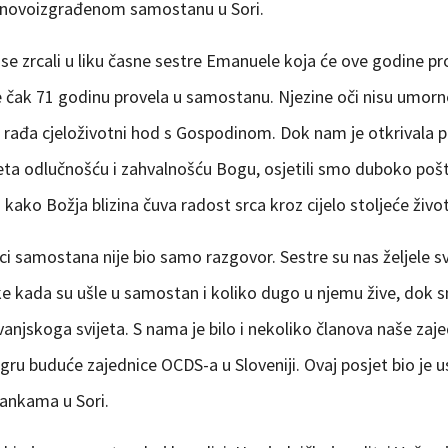
 u novoizgrađenom samostanu u Sori.
 se zrcali u liku časne sestre Emanuele koja će ove godine pro
e čak 71 godinu provela u samostanu. Njezine oči nisu umorne
 rađa cjeloživotni hod s Gospodinom. Dok nam je otkrivala p
eta odlučnošću i zahvalnošću Bogu, osjetili smo duboko poš
kako Božja blizina čuva radost srca kroz cijelo stoljeće živo
i samostana nije bio samo razgovor. Sestre su nas željele s
ke kada su ušle u samostan i koliko dugo u njemu žive, dok s
anjskoga svijeta. S nama je bilo i nekoliko članova naše zajed
jezgru buduće zajednice OCDS-a u Sloveniji. Ovaj posjet bio je 
ćankama u Sori.