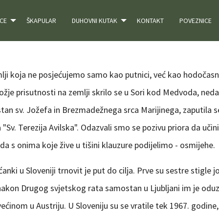
CE
ŠKAPULAR
DUHOVNI KUTAK
KONTAKT
POVEZNICE
ji koja ne posjećujemo samo kao putnici, već kao hodočasnic
je prisutnosti na zemlji skrilo se u Sori kod Medvoda, neda
n sv. Jožefa in Brezmadežnega srca Marijinega, zaputila se 
"Sv. Terezija Avilska". Odazvali smo se pozivu priora da uči
da s onima koje žive u tišini klauzure podijelimo - osmijehe.
nki u Sloveniji trnovit je put do cilja. Prve su sestre stigle 
nakon Drugog svjetskog rata samostan u Ljubljani im je oduz
, većinom u Austriju. U Sloveniju su se vratile tek 1967. godine