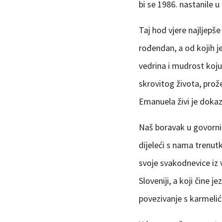
bi se 1986. nastanile
Taj hod vjere najljepše
rođendan, a od kojih j
vedrina i mudrost koju
skrovitog života, prož
Emanuela živi je dokaz 
Naš boravak u govornic
dijeleći s nama trenut
svoje svakodnevice iz v
Sloveniji, a koji čine 
povezivanje s karmeli