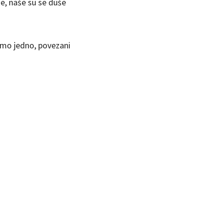
je, naše su se duše
jemo jedno, povezani