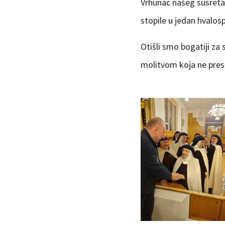
Vrhunac našeg susreta 
stopile u jedan hvalosp
Otišli smo bogatiji za
molitvom koja ne presta