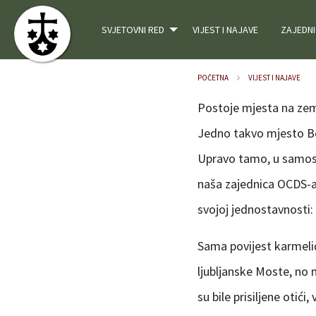
SVJETOVNI RED
VIJEST I NAJAVE
ZAJEDNI
POČETNA
VIJEST I NAJAVE
Postoje mjesta na zeml
Jedno takvo mjesto Bož
Upravo tamo, u samosta
naša zajednica OCDS-a 
svojoj jednostavnosti: 
Sama povijest karmelića
ljubljanske Moste, no 
su bile prisiljene otići