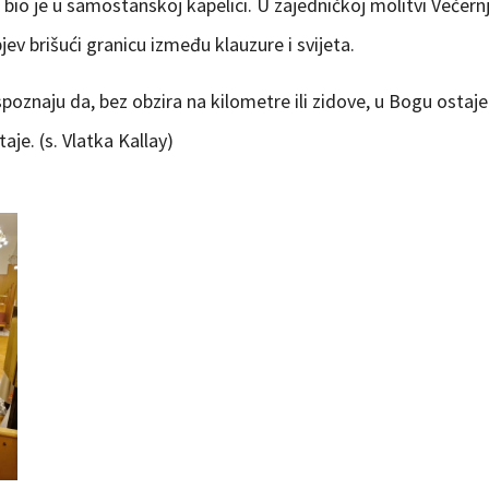
bio je u samostanskoj kapelici. U zajedničkoj molitvi Večern
jev brišući granicu između klauzure i svijeta.
 spoznaju da, bez obzira na kilometre ili zidove, u Bogu osta
je. (s. Vlatka Kallay)