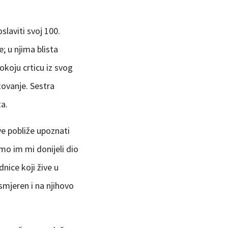
slaviti svoj 100.
; u njima blista
okoju crticu iz svog
tovanje. Sestra
ta.
ve pobliže upoznati
mo im mi donijeli dio
nice koji žive u
usmjeren i na njihovo