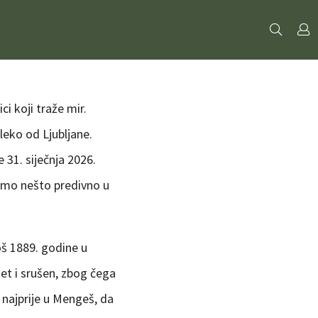
i koji traže mir.
leko od Ljubljane.
31. siječnja 2026.
nimo nešto predivno u
još 1889. godine u
et i srušen, zbog čega
, najprije u Mengeš, da