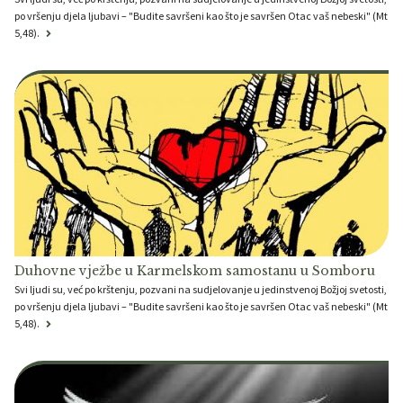
po vršenju djela ljubavi – "Budite savršeni kao što je savršen Otac vaš nebeski" (Mt
5,48).
Duhovne vježbe u Karmelskom samostanu u Somboru
Svi ljudi su, već po krštenju, pozvani na sudjelovanje u jedinstvenoj Božjoj svetosti,
po vršenju djela ljubavi – "Budite savršeni kao što je savršen Otac vaš nebeski" (Mt
5,48).