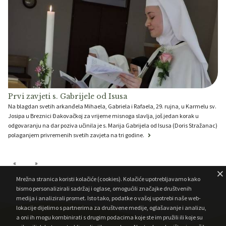
Prvi zavjeti s. Gabrijele od Isusa
Na blagdan svetih arkanđela Mihaela, Gabriela i Rafaela, 29. rujna, u Karmelu sv.
Josipa u Breznici Đakovačkoj za vrijeme misnoga slavlja, još jedan korak u
odgovaranju na dar poziva učinila je s. Marija Gabrijela od Isusa (Doris Stražanac)
polaganjem privremenih svetih zavjeta na tri godine.
Mrežna stranica koristi kolačiće (cookies). Kolačiće upotrebljavamo kako
bismo personalizirali sadržaj i oglase, omogućili značajke društvenih
medija i analizirali promet. Isto tako, podatke o vašoj upotrebi naše web-
lokacije dijelimo s partnerima za društvene medije, oglašavanje i analizu,
a oni ih mogu kombinirati s drugim podacima koje ste im pružili ili koje su