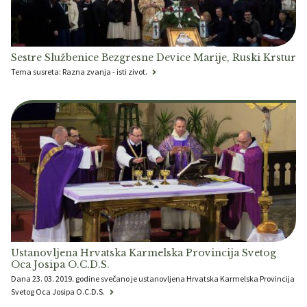
Sestre Službenice Bezgresne Device Marije, Ruski Krstur
Tema susreta: Razna zvanja - isti zivot.
Ustanovljena Hrvatska Karmelska Provincija Svetog
Oca Josipa O.C.D.S.
Dana 23. 03. 2019. godine svečano je ustanovljena Hrvatska Karmelska Provincija
Svetog Oca Josipa O.C.D.S.