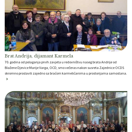
Brat Andrija, dijamant Karmela
70. godina od polaganja prvih zavjeta u redovništvu naseg brata Andrije od
Blažene Djevice Marije Varga, OCD, smo večeras nakon susreta Zajednice OCDS
skromno proslavili zajedno sa braćom karmelićanima u prostorijama samostana.