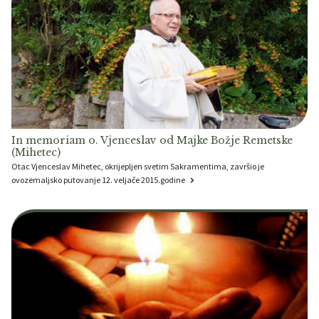
In memoriam o. Vjenceslav od Majke Božje Remetske
(Mihetec)
Otac Vjenceslav Mihetec, okrijepljen svetim Sakramentima, završio je
ovozemaljsko putovanje 12. veljače 2015.godine