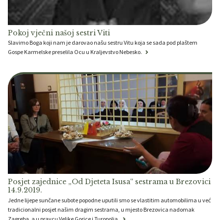
Pokoj vječni našoj sestri Viti
Slavimo Boga koji nam je darovao našu sestru Vitu koja se sada pod plaštem
Gospe Karmelske preselila Ocu u Kraljevstvo Nebesko.
Posjet zajednice „Od Djeteta Isusa“ sestrama u Brezovici
14.9.2019.
Jedne lijepe sunčane subote popodne uputili smo se vlastitim automobilima u već
tradicionalni posjet našim dragim sestrama, u mjesto Brezovica nadomak
Zagreba, a u pravcu Velike Gorice i Turopolja.