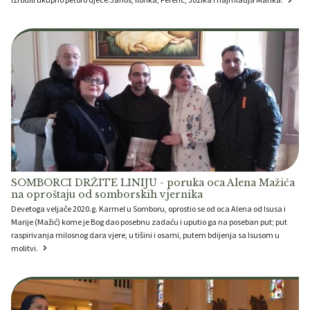
SOMBORCI DRŽITE LINIJU - poruka oca Alena Mažića
na oproštaju od somborskih vjernika
Devetoga veljače 2020.g. Karmel u Somboru, oprostio se od oca Alena od Isusa i
Marije (Mažić) kome je Bog dao posebnu zadaću i uputio ga na poseban put; put
raspirivanja milosnog dara vjere, u tišini i osami, putem bdijenja sa Isusom u
molitvi.