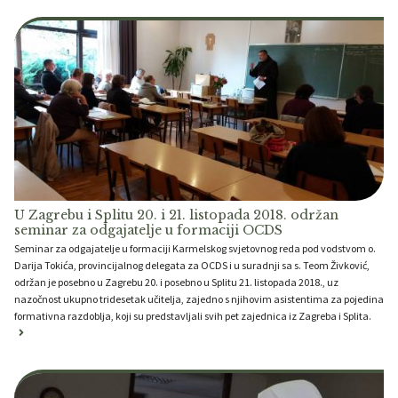
U Zagrebu i Splitu 20. i 21. listopada 2018. održan
seminar za odgajatelje u formaciji OCDS
Seminar za odgajatelje u formaciji Karmelskog svjetovnog reda pod vodstvom o.
Darija Tokića, provincijalnog delegata za OCDS i u suradnji sa s. Teom Živković,
održan je posebno u Zagrebu 20. i posebno u Splitu 21. listopada 2018., uz
nazočnost ukupno tridesetak učitelja, zajedno s njihovim asistentima za pojedina
formativna razdoblja, koji su predstavljali svih pet zajednica iz Zagreba i Splita.