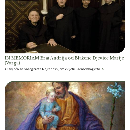
IN MEMORIAM Brat Andrija od Blažene Djevice Marije
(Varga)
40 svijeća za našeg brata Najradosnijem cvijetu Karmelskog vrta