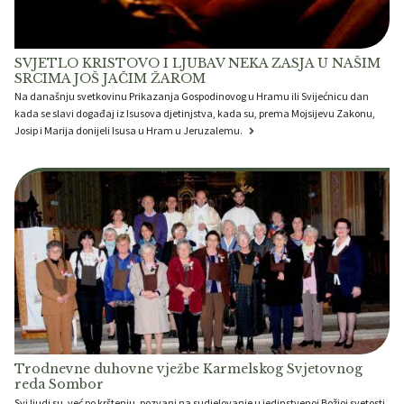
SVJETLO KRISTOVO I LJUBAV NEKA ZASJA U NAŠIM
SRCIMA JOŠ JAČIM ŽAROM
Na današnju svetkovinu Prikazanja Gospodinovog u Hramu ili Svijećnicu dan
kada se slavi događaj iz Isusova djetinjstva, kada su, prema Mojsijevu Zakonu,
Josip i Marija donijeli Isusa u Hram u Jeruzalemu.
Trodnevne duhovne vježbe Karmelskog Svjetovnog
reda Sombor
Svi ljudi su, već po krštenju, pozvani na sudjelovanje u jedinstvenoj Božjoj svetosti,