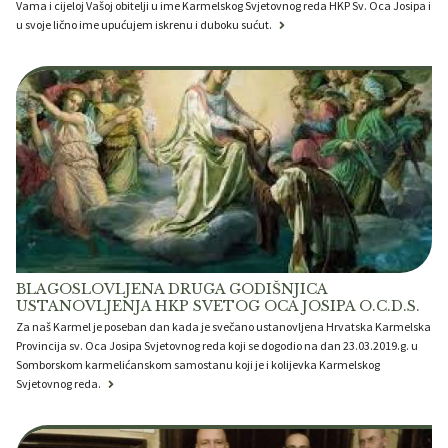
Vama i cijeloj Vašoj obitelji u ime Karmelskog Svjetovnog reda HKP Sv. Oca Josipa i
u svoje lično ime upućujem iskrenu i duboku sućut.
BLAGOSLOVLJENA DRUGA GODIŠNJICA
USTANOVLJENJA HKP SVETOG OCA JOSIPA O.C.D.S.
Za naš Karmel je poseban dan kada je svečano ustanovljena Hrvatska Karmelska
Provincija sv. Oca Josipa Svjetovnog reda koji se dogodio na dan 23.03.2019.g. u
Somborskom karmelićanskom samostanu koji je i kolijevka Karmelskog
Svjetovnog reda.