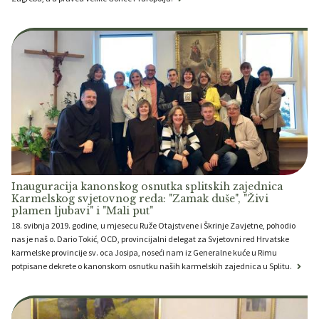
Inauguracija kanonskog osnutka splitskih zajednica
Karmelskog svjetovnog reda: "Zamak duše", "Živi
plamen ljubavi" i "Mali put"
18. svibnja 2019. godine, u mjesecu Ruže Otajstvene i Škrinje Zavjetne, pohodio
nas je naš o. Dario Tokić, OCD, provincijalni delegat za Svjetovni red Hrvatske
karmelske provincije sv. oca Josipa, noseći nam iz Generalne kuće u Rimu
potpisane dekrete o kanonskom osnutku naših karmelskih zajednica u Splitu.