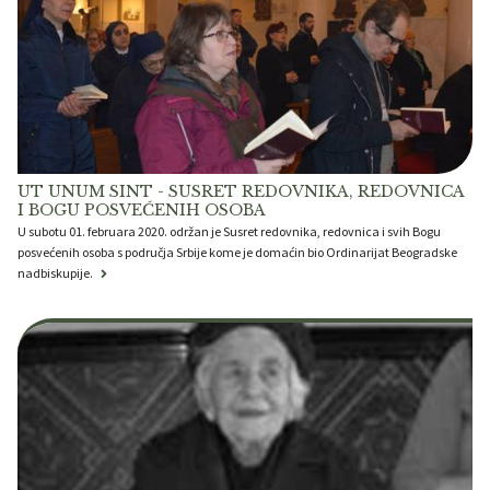
UT UNUM SINT - SUSRET REDOVNIKA, REDOVNICA
I BOGU POSVEĆENIH OSOBA
U subotu 01. februara 2020. održan je Susret redovnika, redovnica i svih Bogu
posvećenih osoba s područja Srbije kome je domaćin bio Ordinarijat Beogradske
nadbiskupije.