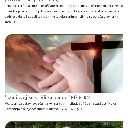
Pepelnica ili Čista srijeda je kršćanski spomendan kojim započinje Korizma. Pepeo
je simbol pokore i poziv je kršćanima da razviju duh poniznosti i žrtve, a također
podsjeća da je Bog velikodušan i milosrdan onima koji mu se obraćaju pokorna
srca.
"Uzmi svoj križ i idi za mnom." Mk 8, 34)
Molitvom zaustavi pobačaj u svom gradu! Inicijativa „40 dana za život“ Nova
kampanja počinje početkom Korizme, 17.02.2021.g.