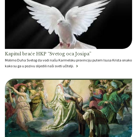
Kapitul braće HKP “Svetog oca Josipa”
Molimo Duha Svetog da vodi našu Karmelsku provinciju putem Isusa Krista onako
kako su ga u pozivu slijedili naši sveti učitelji.