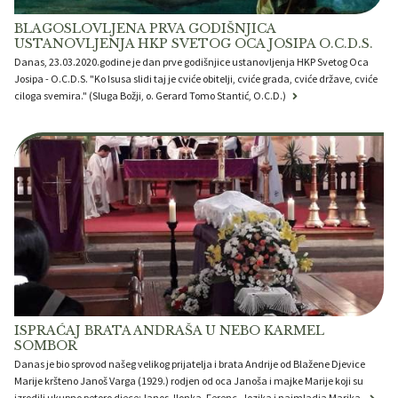
BLAGOSLOVLJENA PRVA GODIŠNJICA
USTANOVLJENJA HKP SVETOG OCA JOSIPA O.C.D.S.
Danas, 23.03.2020.godine je dan prve godišnjice ustanovljenja HKP Svetog Oca
Josipa - O.C.D.S. "Ko Isusa slidi taj je cviće obitelji, cviće grada, cviće države, cviće
ciloga svemira." (Sluga Božji, o. Gerard Tomo Stantić, O.C.D.)
ISPRAĆAJ BRATA ANDRAŠA U NEBO KARMEL
SOMBOR
Danas je bio sprovod našeg velikog prijatelja i brata Andrije od Blažene Djevice
Marije kršteno Janoš Varga (1929.) rodjen od oca Janoša i majke Marije koji su
izrodili ukupno petoro djece:Janos, Ilonka, Ferenc, Jozika i najmladja Marika.