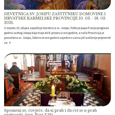
DEVETNICA SV. JOSIPU ZAŠTITNIKU DOMOVINE I
HRVATSKE KARMELSKE PROVINCĲE 10. 03. - 18. 03.
2021.
U srijedu 10. ožujka započinje devetnica sv. Josipu. Pošto je papa Franjo proglasio
godinu svetog Josipa koja traje do 8. prosinca ove godine, a naša Provincija je
posvećena sv. Josipu, želimo se ove godine zajedno s vama još svečanije pripremiti
za
Spomeni se, čovječe, da si prah i da ćeš se u prah
pretvoriti. (usp. Post 3,19)