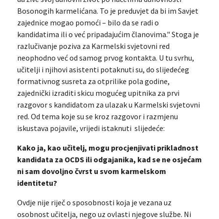
Bosonogih karmelićana. To je preduvjet da bi im Savjet
zajednice mogao pomoći – bilo da se radi o
kandidatima ili o već pripadajućim članovima." Stoga je
razlučivanje poziva za Karmelski svjetovni red
neophodno već od samog prvog kontakta. U tu svrhu,
učitelji i njihovi asistenti potaknuti su, do slijedećeg
formativnog susreta za otprilike pola godine,
zajednički izraditi skicu mogućeg upitnika za prvi
razgovor s kandidatom za ulazak u Karmelski svjetovni
red. Od tema koje su se kroz razgovor i razmjenu
iskustava pojavile, vrijedi istaknuti slijedeće:
Kako ja, kao učitelj, mogu procjenjivati prikladnost
kandidata za OCDS ili odgajanika, kad se ne osjećam
ni sam dovoljno čvrst u svom karmelskom
identitetu?
Ovdje nije riječ o sposobnosti koja je vezana uz
osobnost učitelja, nego uz ovlasti njegove službe. Ni