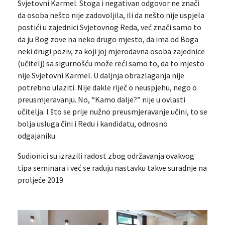
Svjetovni Karmel. Stoga i negativan odgovor ne znači
da osoba nešto nije zadovoljila, ili da nešto nije uspjela
postići u zajednici Svjetovnog Reda, već znači samo to
da ju Bog zove na neko drugo mjesto, da ima od Boga
neki drugi poziv, za koji joj mjerodavna osoba zajednice
(učitelj) sa sigurnošću može reći samo to, da to mjesto
nije Svjetovni Karmel. U daljnja obrazlaganja nije
potrebno ulaziti. Nije dakle riječ o neuspjehu, nego o
preusmjeravanju. No, “Kamo dalje?” nije u ovlasti
učitelja. I što se prije nužno preusmjeravanje učini, to se
bolja usluga čini i Redu i kandidatu, odnosno
odgajaniku.
Sudionici su izrazili radost zbog održavanja ovakvog
tipa seminara i već se raduju nastavku takve suradnje na
proljeće 2019.