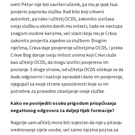
sveti Petar nije bio savršen učenik, pa mu je ipak Isus
povjerio papinsku službu. Kad bilo koji crkveni
autoritet, pa tako i učitelj OCDS, zakonito izvršava
svoju službu u okviru danih mu ovlasti, tada ne nastupa
snagom osobne karizme, već vlasti koju mu je Crkva
zakonito povjerila zajedno sa službom. Drugim
riječima, Crkva daje povjerenje učiteljima OCDS, i preko
Crkve Bog daruje svoju milost onima koji Crkvi služe
kao učitelji OCDS, da mogu izvršiti povjereno im
poslanje. S druge strane, od učitelja OCDS očekuje se da
budu odgovorni i nastoje opravdati dano im povjerenje,
njegujući sa svoje strane sposobnosti koje su im
potrebne za pravedno obavljanje svoje službe.
Kako ne povrijediti osobu prigodom priopćivanja
negativnog odgovora za daljnji tijek formacije?
Najprije sam učitelj mora biti svjestan da nije u pitanju
vrednovanje cijele osobe, već samo njezina poziva za