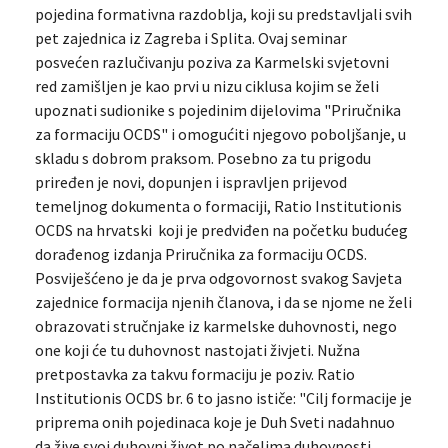
pojedina formativna razdoblja, koji su predstavljali svih
pet zajednica iz Zagreba i Splita. Ovaj seminar
posvećen razlučivanju poziva za Karmelski svjetovni
red zamišljen je kao prvi u nizu ciklusa kojim se želi
upoznati sudionike s pojedinim dijelovima "Priručnika
za formaciju OCDS" i omogućiti njegovo poboljšanje, u
skladu s dobrom praksom. Posebno za tu prigodu
priređen je novi, dopunjen i ispravljen prijevod
temeljnog dokumenta o formaciji, Ratio Institutionis
OCDS na hrvatski koji je predviđen na početku budućeg
dorađenog izdanja Priručnika za formaciju OCDS.
Posviješćeno je da je prva odgovornost svakog Savjeta
zajednice formacija njenih članova, i da se njome ne želi
obrazovati stručnjake iz karmelske duhovnosti, nego
one koji će tu duhovnost nastojati živjeti. Nužna
pretpostavka za takvu formaciju je poziv. Ratio
Institutionis OCDS br. 6 to jasno ističe: "Cilj formacije je
priprema onih pojedinaca koje je Duh Sveti nadahnuo
da žive svoj duhovni život po načelima duhovnosti