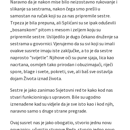
Naravno da je nakon mise bilo neizostavno rukovanje i
slikanje sa sestrama, nakon čega smo prešli u
samostan na ručak koji su za nas pripremile sestre.
Trpeza je bila prepuna, ali Splićani su se ipak oduševili
„bosanskom“ pitom s mesom i zeljem koju su
pripremile sestre. Uslijedilo je dugo čekano druženje sa
sestrama u govornici. Vjerujemo da su svi koji su imali
ovakve susrete imaju iste zaključke, a to je da sestre
naprosto "svijetle". Njihove oči su pune sjaja, lica kao
nacrtana, osmijeh tako prirodan i obuzimajući, riječi
spore, blage i svete, pokreti, sve, ali baš sve ostavlja
dojam Života iznad života.
Sestre je jako zanimao Svjetovni red te kako kod nas
stvari funkcioniraju s upravom. Bile su ugodno
iznenađene kad su vidjele da je sve isto kao i kod njih,
naravno samo s druge strane pregrade.
Ovaj susret nas je jako obogatio, stvorio jednu novu
poveznicu, učvrstio stupove Reda, stvorio jedno novo,