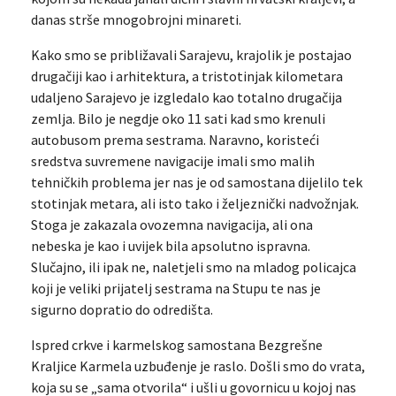
danas strše mnogobrojni minareti.
Kako smo se približavali Sarajevu, krajolik je postajao
drugačiji kao i arhitektura, a tristotinjak kilometara
udaljeno Sarajevo je izgledalo kao totalno drugačija
zemlja. Bilo je negdje oko 11 sati kad smo krenuli
autobusom prema sestrama. Naravno, koristeći
sredstva suvremene navigacije imali smo malih
tehničkih problema jer nas je od samostana dijelilo tek
stotinjak metara, ali isto tako i željeznički nadvožnjak.
Stoga je zakazala ovozemna navigacija, ali ona
nebeska je kao i uvijek bila apsolutno ispravna.
Slučajno, ili ipak ne, naletjeli smo na mladog policajca
koji je veliki prijatelj sestrama na Stupu te nas je
sigurno dopratio do odredišta.
Ispred crkve i karmelskog samostana Bezgrešne
Kraljice Karmela uzbuđenje je raslo. Došli smo do vrata,
koja su se „sama otvorila“ i ušli u govornicu u kojoj nas