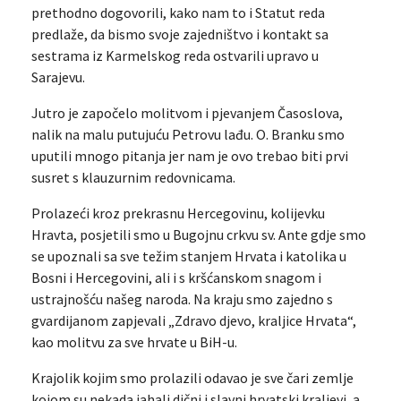
prethodno dogovorili, kako nam to i Statut reda
predlaže, da bismo svoje zajedništvo i kontakt sa
sestrama iz Karmelskog reda ostvarili upravo u
Sarajevu.
Jutro je započelo molitvom i pjevanjem Časoslova,
nalik na malu putujuću Petrovu lađu. O. Branku smo
uputili mnogo pitanja jer nam je ovo trebao biti prvi
susret s klauzurnim redovnicama.
Prolazeći kroz prekrasnu Hercegovinu, kolijevku
Hravta, posjetili smo u Bugojnu crkvu sv. Ante gdje smo
se upoznali sa sve težim stanjem Hrvata i katolika u
Bosni i Hercegovini, ali i s kršćanskom snagom i
ustrajnošću našeg naroda. Na kraju smo zajedno s
gvardijanom zapjevali „Zdravo djevo, kraljice Hrvata“,
kao molitvu za sve hrvate u BiH-u.
Krajolik kojim smo prolazili odavao je sve čari zemlje
kojom su nekada jahali dični i slavni hrvatski kraljevi, a