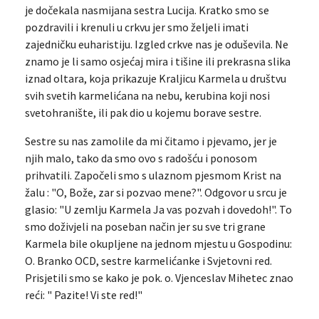
je dočekala nasmijana sestra Lucija. Kratko smo se
pozdravili i krenuli u crkvu jer smo željeli imati
zajedničku euharistiju. Izgled crkve nas je oduševila. Ne
znamo je li samo osjećaj mira i tišine ili prekrasna slika
iznad oltara, koja prikazuje Kraljicu Karmela u društvu
svih svetih karmelićana na nebu, kerubina koji nosi
svetohranište, ili pak dio u kojemu borave sestre.
Sestre su nas zamolile da mi čitamo i pjevamo, jer je
njih malo, tako da smo ovo s radošću i ponosom
prihvatili. Započeli smo s ulaznom pjesmom Krist na
žalu : "O, Bože, zar si pozvao mene?". Odgovor u srcu je
glasio: "U zemlju Karmela Ja vas pozvah i dovedoh!". To
smo doživjeli na poseban način jer su sve tri grane
Karmela bile okupljene na jednom mjestu u Gospodinu:
O. Branko OCD, sestre karmelićanke i Svjetovni red.
Prisjetili smo se kako je pok. o. Vjenceslav Mihetec znao
reći: " Pazite! Vi ste red!"