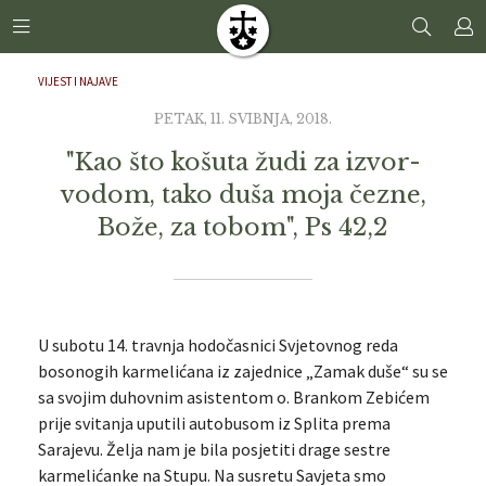
VIJEST I NAJAVE
PETAK, 11. SVIBNJA, 2018.
"Kao što košuta žudi za izvor-
vodom, tako duša moja čezne,
Bože, za tobom", Ps 42,2
U subotu 14. travnja hodočasnici Svjetovnog reda
bosonogih karmelićana iz zajednice „Zamak duše“ su se
sa svojim duhovnim asistentom o. Brankom Zebićem
prije svitanja uputili autobusom iz Splita prema
Sarajevu. Želja nam je bila posjetiti drage sestre
karmelićanke na Stupu. Na susretu Savjeta smo