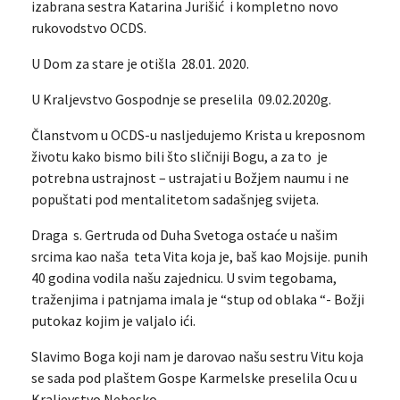
izabrana sestra Katarina Jurišić i kompletno novo
rukovodstvo OCDS.
U Dom za stare je otišla 28.01. 2020.
U Kraljevstvo Gospodnje se preselila 09.02.2020g.
Članstvom u OCDS-u nasljedujemo Krista u kreposnom
životu kako bismo bili što sličniji Bogu, a za to je
potrebna ustrajnost – ustrajati u Božjem naumu i ne
popuštati pod mentalitetom sadašnjeg svijeta.
Draga s. Gertruda od Duha Svetoga ostaće u našim
srcima kao naša teta Vita koja je, baš kao Mojsije. punih
40 godina vodila našu zajednicu. U svim tegobama,
traženjima i patnjama imala je “stup od oblaka “- Božji
putokaz kojim je valjalo ići.
Slavimo Boga koji nam je darovao našu sestru Vitu koja
se sada pod plaštem Gospe Karmelske preselila Ocu u
Kraljevstvo Nebesko.