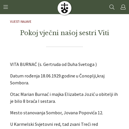
VIJEST I NAJAVE
Pokoj vječni našoj sestri Viti
VITA BURNAĆ (s. Gertruda od Duha Svetoga )
Datum rođenja 18.06.1929.godine u Čonoplji,kraj
Sombora.
Otac Marian Burnać i majka Elizabeta Jozić u obitelji ih
je bilo 8 braća I sestara.
Mesto stanovanja Sombor, Jovana Popovića 12.
U Karmelski Svjetovni red, tad zvani Treći red