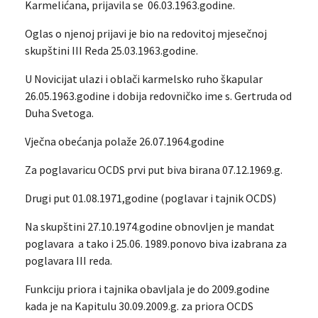
Karmelićana, prijavila se 06.03.1963.godine.
Oglas o njenoj prijavi je bio na redovitoj mjesečnoj
skupštini III Reda 25.03.1963.godine.
U Novicijat ulazi i oblači karmelsko ruho škapular
26.05.1963.godine i dobija redovničko ime s. Gertruda od
Duha Svetoga.
Vječna obećanja polaže 26.07.1964.godine
Za poglavaricu OCDS prvi put biva birana 07.12.1969.g.
Drugi put 01.08.1971,godine (poglavar i tajnik OCDS)
Na skupštini 27.10.1974.godine obnovljen je mandat
poglavara a tako i 25.06. 1989.ponovo biva izabrana za
poglavara III reda.
Funkciju priora i tajnika obavljala je do 2009.godine
kada je na Kapitulu 30.09.2009.g. za priora OCDS