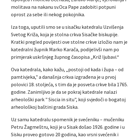
molitava na nakanu sv.Oca Pape zadobiti potpuni
oprost za sebe ili nekog pokojnika.
Iza toga, uputili smo se u sisačku katedralu Uzvišenja
Svetog Križa, koja je stolna crkva Sisačke biskupije.
Kratki pregled povijesti ove stolne crkve izložio nam je
katedralni župnik Marko Karača, podijelivši nam po
primjerak uskršnjeg župnog časopisa „Križ ljubavi.“
Ova katedrala, kako kažu, „postoji od kada i župa – od
pamtivjeka," a današnja crkva izgrađena je u prvoj
polovici 18. stoljeća, s tim da je posveta crkve bila 1765.
godine. Zanimljivo je da se pokraj katedrale nalazi
arheološki park " Siscia in situ", koji svjedoči o bogatoj
arheološkoj baštini grada Siska.
Uz samu katedralu spomenik je svećeniku – mučeniku
Petru Žagmeštru, koji je u Sisak došao 1926. godine i u
Sisku proveo gotovo 20 godina, kao vrsni svećenik i