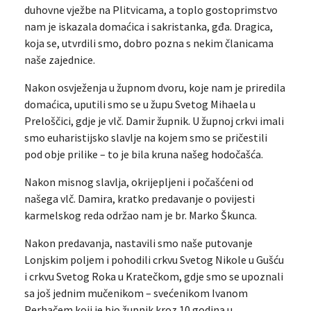
duhovne vježbe na Plitvicama, a toplo gostoprimstvo
nam je iskazala domaćica i sakristanka, gđa. Dragica,
koja se, utvrdili smo, dobro pozna s nekim članicama
naše zajednice.
Nakon osvježenja u župnom dvoru, koje nam je priredila
domaćica, uputili smo se u župu Svetog Mihaela u
Preloščici, gdje je vlč. Damir župnik. U župnoj crkvi imali
smo euharistijsko slavlje na kojem smo se pričestili
pod obje prilike – to je bila kruna našeg hodočašća.
Nakon misnog slavlja, okrijepljeni i počašćeni od
našega vlč. Damira, kratko predavanje o povijesti
karmelskog reda održao nam je br. Marko Škunca.
Nakon predavanja, nastavili smo naše putovanje
Lonjskim poljem i pohodili crkvu Svetog Nikole u Gušću
i crkvu Svetog Roka u Kratečkom, gdje smo se upoznali
sa još jednim mučenikom – svećenikom Ivanom
Perhačem koji je bio župnik kroz 10 godina u