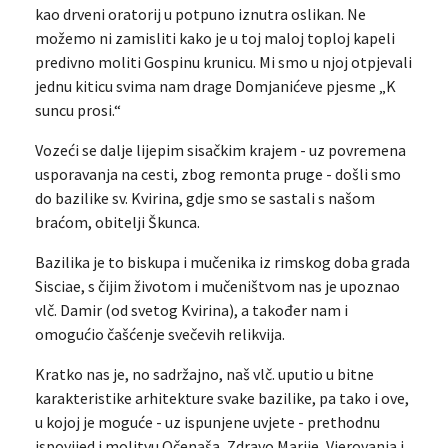
kao drveni oratorij u potpuno iznutra oslikan. Ne
možemo ni zamisliti kako je u toj maloj toploj kapeli
predivno moliti Gospinu krunicu. Mi smo u njoj otpjevali
jednu kiticu svima nam drage Domjanićeve pjesme „K
suncu prosi.“
Vozeći se dalje lijepim sisačkim krajem - uz povremena
usporavanja na cesti, zbog remonta pruge - došli smo
do bazilike sv. Kvirina, gdje smo se sastali s našom
braćom, obitelji Škunca.
Bazilika je to biskupa i mučenika iz rimskog doba grada
Sisciae, s čijim životom i mučeništvom nas je upoznao
vlč. Damir (od svetog Kvirina), a također nam i
omogućio čašćenje svečevih relikvija.
Kratko nas je, no sadržajno, naš vlč. uputio u bitne
karakteristike arhitekture svake bazilike, pa tako i ove,
u kojoj je moguće - uz ispunjene uvjete - prethodnu
ispovijed i molitvu Očenaša, Zdravo Marije, Vjerovanja i