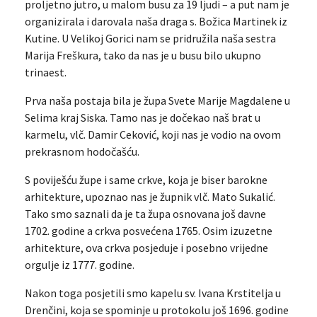
proljetno jutro, u malom busu za 19 ljudi – a put nam je
organizirala i darovala naša draga s. Božica Martinek iz
Kutine. U Velikoj Gorici nam se pridružila naša sestra
Marija Freškura, tako da nas je u busu bilo ukupno
trinaest.
Prva naša postaja bila je župa Svete Marije Magdalene u
Selima kraj Siska. Tamo nas je dočekao naš brat u
karmelu, vlč. Damir Ceković, koji nas je vodio na ovom
prekrasnom hodočašću.
S poviješću župe i same crkve, koja je biser barokne
arhitekture, upoznao nas je župnik vlč. Mato Sukalić.
Tako smo saznali da je ta župa osnovana još davne
1702. godine a crkva posvećena 1765. Osim izuzetne
arhitekture, ova crkva posjeduje i posebno vrijedne
orgulje iz 1777. godine.
Nakon toga posjetili smo kapelu sv. Ivana Krstitelja u
Drenčini, koja se spominje u protokolu još 1696. godine