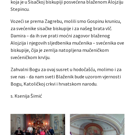
koja je u Sisačkoj biskupiji posvećena blaženom Alojziju
Stepincu.
Vozeći se prema Zagrebu, molili smo Gospinu krunicu,
za svećenike sisačke biskupije i za našeg brata vlč.
Damira – da ih sve prati moćni zagovor blaženog
Alojzija i njegovih sljedbenika mučenika – svećenika ove
biskupije, čija je zemlja natopljena mučeničkom
svećeničkom krvlju.
Zahvalni Bogu za ovaj susret u hodočašću, molimo i za
sve nas - da nam sveti Blaženik bude uzorom vjernosti
Bogu, Katoličkoj crkvi i hrvatskom narodu.
s. Ksenija Šimić