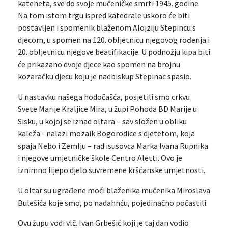
kateheta, sve do svoje mučeničke smrti 1945. godine.
Na tom istom trgu ispred katedrale uskoro će biti
postavljen i spomenik blaženom Alojziju Stepincu s
djecom, u spomen na 120. obljetnicu njegovog rođenja i
20. obljetnicu njegove beatifikacije. U podnožju kipa biti
će prikazano dvoje djece kao spomen na brojnu
kozaračku djecu koju je nadbiskup Stepinac spasio.
U nastavku našega hodočašća, posjetili smo crkvu
Svete Marije Kraljice Mira, u župi Pohoda BD Marije u
Sisku, u kojoj se iznad oltara – sav složen u obliku
kaleža - nalazi mozaik Bogorodice s djetetom, koja
spaja Nebo i Zemlju – rad isusovca Marka Ivana Rupnika
i njegove umjetničke škole Centro Aletti. Ovo je
iznimno lijepo djelo suvremene kršćanske umjetnosti.
U oltar su ugrađene moći blaženika mučenika Miroslava
Bulešića koje smo, po nadahnću, pojedinačno počastili.
Ovu župu vodi vlč. Ivan Grbešić koji je taj dan vodio