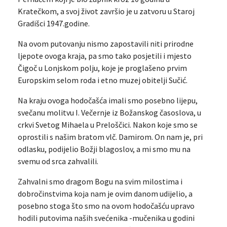
Kratečkom, a svoj život završio je u zatvoru u Staroj
Gradišci 1947.godine.
Na ovom putovanju nismo zapostavili niti prirodne
ljepote ovoga kraja, pa smo tako posjetili i mjesto
Čigoč u Lonjskom polju, koje je proglašeno prvim
Europskim selom roda i etno muzej obitelji Sučić.
Na kraju ovoga hodočašća imali smo posebno lijepu,
svečanu molitvu I. Večernje iz Božanskog časoslova, u
crkvi Svetog Mihaela u Preloščici. Nakon koje smo se
oprostili s našim bratom vlč. Damirom. On nam je, pri
odlasku, podijelio Božji blagoslov, a mi smo mu na
svemu od srca zahvalili.
Zahvalni smo dragom Bogu na svim milostima i
dobročinstvima koja nam je ovim danom udijelio, a
posebno stoga što smo na ovom hodočašću upravo
hodili putovima naših svećenika -mučenika u godini