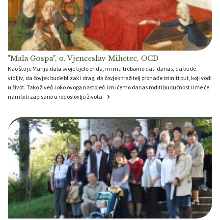
"Mala Gospa", o. Vjenceslav Mihetec, OCD
Kao što je Marija dala svoje tijelo onda, mi mu trebamo dati danas, da bude
vidljiv, da čovjek bude blizak i drag, da čovjek tražitelj pronađe istiniti put, koji vodi
u život. Tako živeći i oko ovoga nastojeći i mi ćemo danas roditi budućnost i ime će
nam biti zapisano u rodoslovlju života.