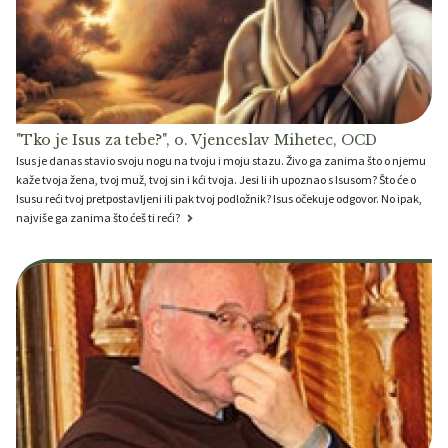
"Tko je Isus za tebe?", o. Vjenceslav Mihetec, OCD
Isus je danas stavio svoju nogu na tvoju i moju stazu. Živo ga zanima što o njemu
kaže tvoja žena, tvoj muž, tvoj sin i kći tvoja. Jesi li ih upoznao s Isusom? Što će o
Isusu reći tvoj pretpostavljeni ili pak tvoj podložnik? Isus očekuje odgovor. No ipak,
najviše ga zanima što ćeš ti reći?