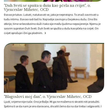
"Duh Sveti se spušta u dušu kao pčela na cvijet", o.
Vjenceslav Mihetec, OCD
Đavao je lukav. Lukati, nalukavati se, jako je nepristojno. To znači zavirivati u
tuđu intimu. Đavao radi baš to. Najradije zaviruje u čovjekovu dušu. Ono što
otkrije, time se bezobzirno služi i tako sije među ljudima nepovjerenje. Njemu je
sasvim suprotan Duh Sveti. Duh Sveti se spušta u dušu kao pčela na cvijet. On
cvijet oprašuje i čini ga plodnim.
"Blagoslovi moj dan", o. Vjenceslav Mihetec, OCD
Ljudi, vrijeme nije naše. Ono je Božje. Mi ga ne možemo ni skratiti niti produžiti.
Sjetimo li se da nam je ono darovano, shvatit ćemo da na dar treba i odgovoriti. I