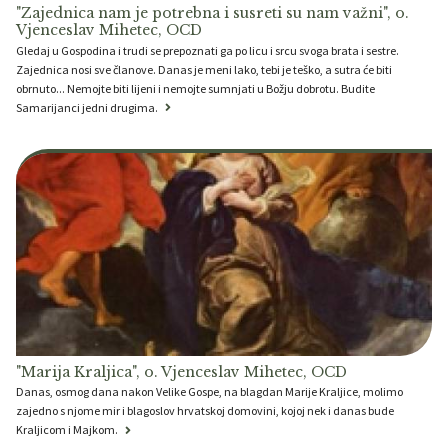
"Zajednica nam je potrebna i susreti su nam važni", o.
Vjenceslav Mihetec, OCD
Gledaj u Gospodina i trudi se prepoznati ga po licu i srcu svoga brata i sestre.
Zajednica nosi sve članove. Danas je meni lako, tebi je teško, a sutra će biti
obrnuto... Nemojte biti lijeni i nemojte sumnjati u Božju dobrotu. Budite
Samarijanci jedni drugima.
"Marija Kraljica", o. Vjenceslav Mihetec, OCD
Danas, osmog dana nakon Velike Gospe, na blagdan Marije Kraljice, molimo
zajedno s njome mir i blagoslov hrvatskoj domovini, kojoj nek i danas bude
Kraljicom i Majkom.