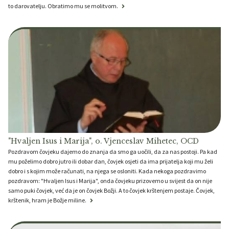
to darovatelju. Obratimo mu se molitvom.
"Hvaljen Isus i Marija", o. Vjenceslav Mihetec, OCD
Pozdravom čovjeku dajemo do znanja da smo ga uočili, da za nas postoji. Pa kad
mu poželimo dobro jutro ili dobar dan, čovjek osjeti da ima prijatelja koji mu želi
dobro i s kojim može računati, na njega se osloniti. Kada nekoga pozdravimo
pozdravom: "Hvaljen Isus i Marija", onda čovjeku prizovemo u svijest da on nije
samo puki čovjek, već da je on čovjek Božji. A to čovjek krštenjem postaje. Čovjek,
krštenik, hram je Božje miline.