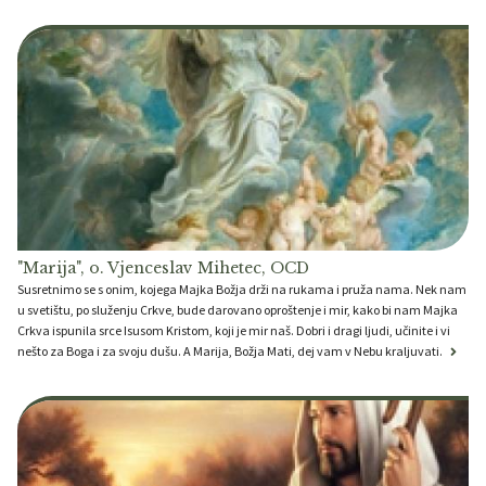
"Marija", o. Vjenceslav Mihetec, OCD
Susretnimo se s onim, kojega Majka Božja drži na rukama i pruža nama. Nek nam
u svetištu, po služenju Crkve, bude darovano oproštenje i mir, kako bi nam Majka
Crkva ispunila srce Isusom Kristom, koji je mir naš. Dobri i dragi ljudi, učinite i vi
nešto za Boga i za svoju dušu. A Marija, Božja Mati, dej vam v Nebu kraljuvati.