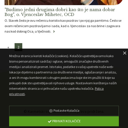
"Budimo jedni drugima dobri kao što je nama dobar
Bog", o. Vjenceslav Mihetec, OCD
O. Slavek često je ovu rečenicu koristio kao pozdrav i po njoj ga pamtimo. Često se
ovom rečenicom pozdravljamo i sada, kad o. Vjenceslav za nas brine i zagovara
nas kod dobrog Oca, u Vječnosti.
2
Mrežna stranica koristi kolačiće (cookies). Kolačiće upotrebljavamo kako
bismo personalizirali sadržaj i oglase, omogućili značajke društvenih
medija i analizirali promet. Isto tako, podatke o vašoj upotrebi naše web-
lokacije dijelimo s partnerima za društvene medije, oglašavanje i analizu,
a oni ih mogu kombinirati s drugim podacima koje ste im pružili ili koje su
prikupili dok ste upotrebljavali njihove usluge. Nastavkom korištenja naših
internetskih stranica vi prihvaćate našu upotrebu kolačića.
Polica
privatnosti
.
Postavke Kolačića
© Karmelski svjetovni red. Sva prava pridržana.
•
Developed by AMagdic Web Design
Powered by AMagdic CMF
PRIHVATI KOLAČIĆE
v2.20200323