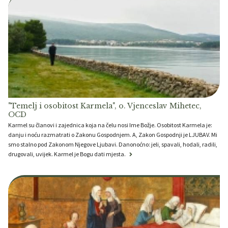
"Temelj i osobitost Karmela", o. Vjenceslav Mihetec,
OCD
Karmel su članovi i zajednica koja na čelu nosi Ime Božje. Osobitost Karmela je:
danju i noću razmatrati o Zakonu Gospodnjem. A, Zakon Gospodnji je LJUBAV. Mi
smo stalno pod Zakonom Njegove Ljubavi. Danonoćno: jeli, spavali, hodali, radili,
drugovali, uvijek. Karmel je Bogu dati mjesta.