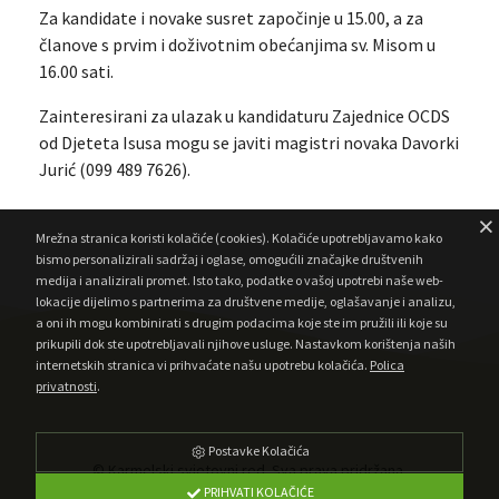
Za kandidate i novake susret započinje u 15.00, a za
članove s prvim i doživotnim obećanjima sv. Misom u
16.00 sati.
Zainteresirani za ulazak u kandidaturu Zajednice OCDS
od Djeteta Isusa mogu se javiti magistri novaka Davorki
Jurić (099 489 7626).
Mrežna stranica koristi kolačiće (cookies). Kolačiće upotrebljavamo kako
bismo personalizirali sadržaj i oglase, omogućili značajke društvenih
medija i analizirali promet. Isto tako, podatke o vašoj upotrebi naše web-
lokacije dijelimo s partnerima za društvene medije, oglašavanje i analizu,
a oni ih mogu kombinirati s drugim podacima koje ste im pružili ili koje su
prikupili dok ste upotrebljavali njihove usluge. Nastavkom korištenja naših
internetskih stranica vi prihvaćate našu upotrebu kolačića.
Polica
privatnosti
.
Postavke Kolačića
© Karmelski svjetovni red. Sva prava pridržana.
PRIHVATI KOLAČIĆE
•
Developed by AMagdic Web Design
Powered by AMagdic CMF