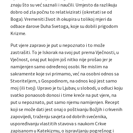
znaju što su već saznali i naučili. Umjesto da razlikuju
dobro od zla počnu to relativizirati (okretati se od
Boga). Vremeniti život ih okupira u tolikoj mjeri da
odbace darove Duha Svetoga, koje su dobili prigodom
Krizme.
Put vjere zapravo je put u nepoznato i to može
zastrašiti. To je Iskorak na svoj put prema Vječnosti, u
Vječnost, onaj put kojim još nitko nije prošao jer je
namijenjen samo određenoj osobi. Ne mislim na
sakramente koje svi primamo, već na osobni odnos sa
Stvoriteljem, s Gospodinom, na odnos koji jest samo
moj (ili tvoj). Upravo je tu Ljubav, u slobodi, u odluci koju
svatko ponaosob donosi i time kreće na put vjere, na
put u nepoznato, put samo njemu namijenjen. Recept
koji se može dati jest onaj o poštivanju Božjih i crkvenih
zapovijedi, traženju savjeta od dobrih svećenika,
uspoređivanju vlastitih stavova s naukom Crkve
zapisanom u Katekizmu, o ispravljanju pogrešnog i