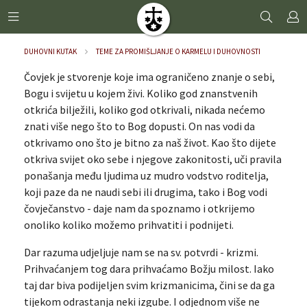
DUHOVNI KUTAK
TEME ZA PROMIŠLJANJE O KARMELU I DUHOVNOSTI
Čovjek je stvorenje koje ima ograničeno znanje o sebi,
Bogu i svijetu u kojem živi. Koliko god znanstvenih
otkrića bilježili, koliko god otkrivali, nikada nećemo
znati više nego što to Bog dopusti. On nas vodi da
otkrivamo ono što je bitno za naš život. Kao što dijete
otkriva svijet oko sebe i njegove zakonitosti, uči pravila
ponašanja među ljudima uz mudro vodstvo roditelja,
koji paze da ne naudi sebi ili drugima, tako i Bog vodi
čovječanstvo - daje nam da spoznamo i otkrijemo
onoliko koliko možemo prihvatiti i podnijeti.
Dar razuma udjeljuje nam se na sv. potvrdi - krizmi.
Prihvaćanjem tog dara prihvaćamo Božju milost. Iako
taj dar biva podijeljen svim krizmanicima, čini se da ga
tijekom odrastanja neki izgube. I odjednom više ne