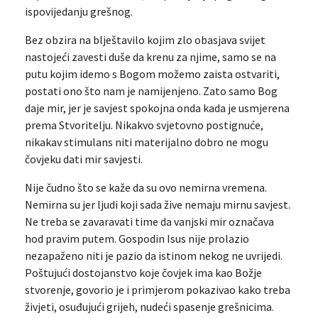
ispovijedanju grešnog.
Bez obzira na blještavilo kojim zlo obasjava svijet
nastojeći zavesti duše da krenu za njime, samo se na
putu kojim idemo s Bogom možemo zaista ostvariti,
postati ono što nam je namijenjeno. Zato samo Bog
daje mir, jer je savjest spokojna onda kada je usmjerena
prema Stvoritelju. Nikakvo svjetovno postignuće,
nikakav stimulans niti materijalno dobro ne mogu
čovjeku dati mir savjesti.
Nije čudno što se kaže da su ovo nemirna vremena.
Nemirna su jer ljudi koji sada žive nemaju mirnu savjest.
Ne treba se zavaravati time da vanjski mir označava
hod pravim putem. Gospodin Isus nije prolazio
nezapaženo niti je pazio da istinom nekog ne uvrijedi.
Poštujući dostojanstvo koje čovjek ima kao Božje
stvorenje, govorio je i primjerom pokazivao kako treba
živjeti, osuđujući grijeh, nudeći spasenje grešnicima.