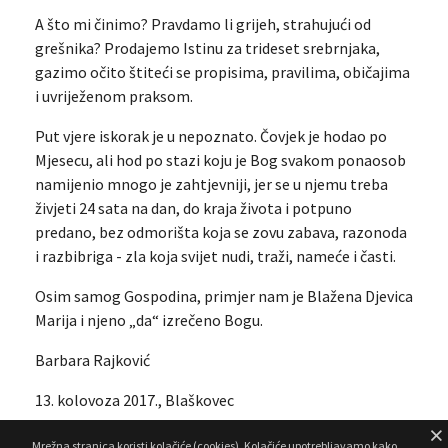
A što mi činimo? Pravdamo li grijeh, strahujući od
grešnika? Prodajemo Istinu za trideset srebrnjaka,
gazimo očito štiteći se propisima, pravilima, običajima
i uvriježenom praksom.
Put vjere iskorak je u nepoznato. Čovjek je hodao po
Mjesecu, ali hod po stazi koju je Bog svakom ponaosob
namijenio mnogo je zahtjevniji, jer se u njemu treba
živjeti 24 sata na dan, do kraja života i potpuno
predano, bez odmorišta koja se zovu zabava, razonoda
i razbibriga - zla koja svijet nudi, traži, nameće i časti.
Osim samog Gospodina, primjer nam je Blažena Djevica
Marija i njeno „da“ izrečeno Bogu.
Barbara Rajković
13. kolovoza 2017., Blaškovec
Mrežna stranica koristi kolačiće (cookies). Kolačiće upotrebljavamo kako