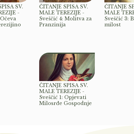
PISA SV.
ČITANJE SPISA SV.
ČITANJE SP
EZIJE -
MALE TEREZIJE -
MALE TERE
: Očeva
Sveščić 4: Molitva za
Sveščić 3: 
erezijino
Pranzinija
milost
ČITANJE SPISA SV.
MALE TEREZIJE -
Sveščić 1: Opjevati
Milosrđe Gospodnje