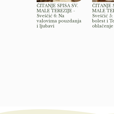
ČITANJE SPISA SV.
ČITANJE S
MALE TEREZIJE -
MALE TER
Sveščić 6: Na
Sveščić 5
valovima pouzdanja
bolest i T
i ljubavi
oblačenje