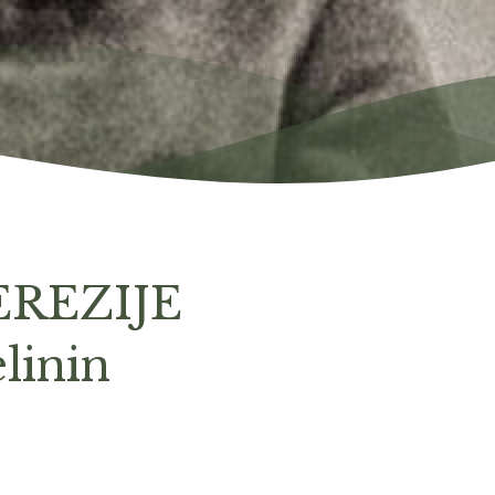
EREZIJE
elinin