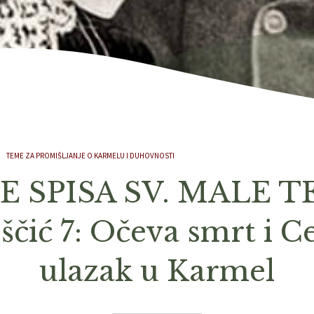
TEME ZA PROMIŠLJANJE O KARMELU I DUHOVNOSTI
E SPISA SV. MALE T
ščić 7: Očeva smrt i C
ulazak u Karmel