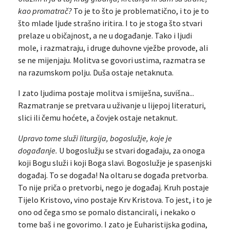
kao promatrač?
To je to što je problematično, i to je to
što mlade ljude strašno iritira. I to je stoga što stvari
prelaze u običajnost, a ne u događanje. Tako i ljudi
mole, i razmatraju, i druge duhovne vježbe provode, ali
se ne mijenjaju. Molitva se govori ustima, razmatra se
na razumskom polju. Duša ostaje netaknuta.
I zato ljudima postaje molitva i smiješna, suvišna...
Razmatranje se pretvara u uživanje u lijepoj literaturi,
slici ili čemu hoćete, a čovjek ostaje netaknut.
Upravo tome služi liturgija, bogoslužje, koje je
događanje.
U bogoslužju se stvari događaju, za onoga
koji Bogu služi i koji Boga slavi. Bogoslužje je spasenjski
događaj. To se događa! Na oltaru se događa pretvorba.
To nije priča o pretvorbi, nego je događaj. Kruh postaje
Tijelo Kristovo, vino postaje Krv Kristova. To jest, i to je
ono od čega smo se pomalo distancirali, i nekako o
tome baš i ne govorimo. I zato je Euharistijska godina,