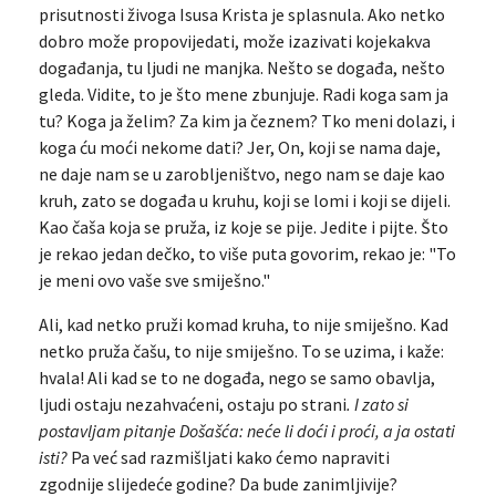
prisutnosti živoga Isusa Krista je splasnula. Ako netko
dobro može propovijedati, može izazivati kojekakva
događanja, tu ljudi ne manjka. Nešto se događa, nešto
gleda. Vidite, to je što mene zbunjuje. Radi koga sam ja
tu? Koga ja želim? Za kim ja čeznem? Tko meni dolazi, i
koga ću moći nekome dati? Jer, On, koji se nama daje,
ne daje nam se u zarobljeništvo, nego nam se daje kao
kruh, zato se događa u kruhu, koji se lomi i koji se dijeli.
Kao čaša koja se pruža, iz koje se pije. Jedite i pijte. Što
je rekao jedan dečko, to više puta govorim, rekao je: "To
je meni ovo vaše sve smiješno."
Ali, kad netko pruži komad kruha, to nije smiješno. Kad
netko pruža čašu, to nije smiješno. To se uzima, i kaže:
hvala! Ali kad se to ne događa, nego se samo obavlja,
ljudi ostaju nezahvaćeni, ostaju po strani
. I zato si
postavljam pitanje Došašća: neće li doći i proći, a ja ostati
isti?
Pa već sad razmišljati kako ćemo napraviti
zgodnije slijedeće godine? Da bude zanimljivije?