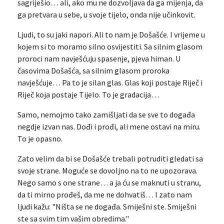
sagriješio… ali, ako mu ne dozvoljava da ga mijenja, da
ga pretvara u sebe, u svoje tijelo, onda nije učinkovit.
Ljudi, to su jaki napori. Ali to nam je Došašće. I vrijeme u
kojem si to moramo silno osvijestiti. Sa silnim glasom
proroci nam navješćuju spasenje, pjeva himan. U
časovima Došašća, sa silnim glasom proroka
navješćuje… Pa to je silan glas. Glas koji postaje Riječ i
Riječ koja postaje Tijelo. To je gradacija…
Samo, nemojmo tako zamišljati da se sve to događa
negdje izvan nas. Dođi i prođi, ali mene ostavi na miru.
To je opasno.
Zato velim da bi se Došašće trebali potruditi gledati sa
svoje strane. Moguće se dovoljno na to ne upozorava.
Nego samo s one strane… a ja ću se maknuti u stranu,
da ti mirno prođeš, da me ne dohvatiš… I zato nam
ljudi kažu: "Ništa se ne događa. Smiješni ste. Smiješni
ste sa svim tim vašim obredima."