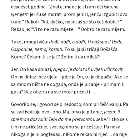
dvadeset godina. "Znate, mene je strah reći
iskreno
vjerujem
jer ću se morati promijeniti, jer ću izgubiti ovo
i ono." Rekoh: "Ali, dečko, ne pitaš se što ćeš dobiti?"
Rekao je: "Vi to ne razumijete…" Dobro te razumijem.
Tako, mnogi viču
: dođi, dođi, o dođi, Ti naš spas! Dođi,
Gospodine, nemoj kasniti.
To su jaki izričaji Došašća.
Kome? Čekam li te ja?? Želim li da dođeš?!
Jer, On kada dolazi,
Njegov je dolazak uvijek učinkovit.
On ne dolazi bez djela. I gdje je On, tu je događaj. Ako se
sa mnom ništa ne događa, onda je pitanje - primam li
ga ja? Bez obzira na sve moje pričesti…
Govorilo se, i govori se o nedostojnom pričešćivanju. Pa
se sad ispituje ovo i ono. Ma, prvo je pitanje,
jesam li
spreman dozvoliti Tebi da me pretvaraš u sebe?
I tko se s
tim ne pričešćuje, svetogrdno se pričešćuje. Pa neka
nikoga nije ni pogledao, nikome rekao ni riječ… da nije