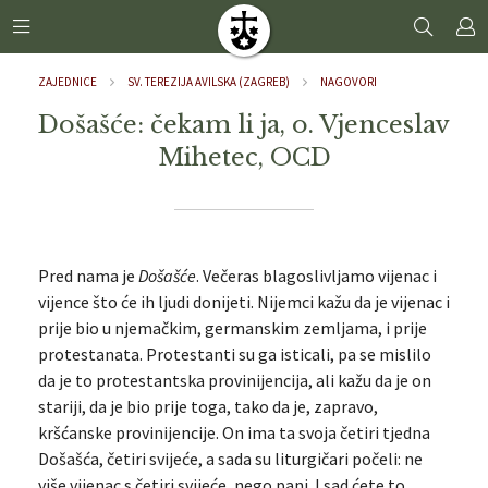
ZAJEDNICE
SV. TEREZIJA AVILSKA (ZAGREB)
NAGOVORI
Došašće: čekam li ja, o. Vjenceslav
Mihetec, OCD
Pred nama je
Došašće
. Večeras blagoslivljamo vijenac i
vijence što će ih ljudi donijeti. Nijemci kažu da je vijenac i
prije bio u njemačkim, germanskim zemljama, i prije
protestanata. Protestanti su ga isticali, pa se mislilo
da je to protestantska provinijencija, ali kažu da je on
stariji, da je bio prije toga, tako da je, zapravo,
kršćanske provinijencije. On ima ta svoja četiri tjedna
Došašća, četiri svijeće, a sada su liturgičari počeli: ne
više vijenac s četiri svijeće, nego panj. I sad ćete to