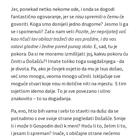
Jer, ponekad netko nekome ode, i onda se dogodi
fantastično ogovaranje, jer se nisu spremili o čemu će
govoriti. Koga smo donijeli jedno drugome? Jesmo li ga
se i spomenuli? Zato nam veli:
Pazite, jer neprijatelj vaš
kao ričući lav obilazi tražeći da vas proždre, i da vas
ostavi gladne i žedne pored punog stola
. E, sad, tu je
pokora. Da si ne moramo izmišljati: joj, kakvu pokoru ću
činiti u Došašću?! Imate toliko toga svagdašnjega - da
je divota. Pa, ako je čovjek osjetio da mu je Isus došao,
već smo mnogo, veoma mnogo učinili. Isključuje sve
moguće stvari koje nisu ni dolične niti na mjestu. S tim
svjetlom idemo dalje. To je sve povezano i silno
znakovito – to su događanja.
Pa, evo, htio bih vama i sebi to staviti na dušu: da se
potrudimo s ove svoje strane pogledati Došašće. Smije
li i može li Gospodin doći k meni? Hoću li to, želim li to,
i jesam li spreman? Inače, s običajne strane nećemo