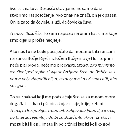
Sve te znakove Došašća stavljamo ne samo da si
stvorimo raspoloženje. Ako znak ne znači, on je opasan.
On je zato da čovjeku služi, da čovjeka čuva.
Znakovi Došašća.
To sam napisao na onim listićima koje
smo dijelili prošle nedjelje.
Ako nas to ne bude podsjećalo da moramo biti sunčani -
na suncu Božje Riječi, izloženi Božjem svjetlu i toplini,
neće biti ploda, nećemo procvasti.
Stoga, ako mi nismo
stavljeni pod toplinu i svjetlo Božjega Srca, do Božića se s
nama neće dogoditi ništa, ostat ćemo kakvi smo i bili, ako
ne i gori.
To su znakovi koji me podsjećaju što se sa mnom mora
događati… kao i pšenica koja se sije, klije, zeleni….
Znači, ta Božja Riječ treba biti zalijevana ljubavlju u srcu,
da bi se zazelenila, i da bi za Božić bila ukras
. Znakovi
mogu biti lijepi, imate ih po tržnici kupiti koliko god