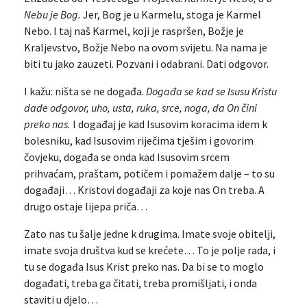
Nebu je Bog.
Jer, Bog je u Karmelu, stoga je Karmel
Nebo. I taj naš Karmel, koji je raspršen, Božje je
Kraljevstvo, Božje Nebo na ovom svijetu. Na nama je
biti tu jako zauzeti. Pozvani i odabrani. Dati odgovor.
I kažu: ništa se ne događa.
Događa se kad se Isusu Kristu
dade odgovor, uho, usta, ruka, srce, noga, da On čini
preko nas.
I događaj je kad Isusovim koracima idem k
bolesniku, kad Isusovim riječima tješim i govorim
čovjeku, događa se onda kad Isusovim srcem
prihvaćam, praštam, potičem i pomažem dalje – to su
događaji… Kristovi događaji za koje nas On treba. A
drugo ostaje lijepa priča…
Zato nas tu šalje jedne k drugima. Imate svoje obitelji,
imate svoja društva kud se krećete… To je polje rada, i
tu se događa Isus Krist preko nas. Da bi se to moglo
događati, treba ga čitati, treba promišljati, i onda
staviti u djelo…