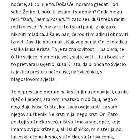
hoćete, ali to nije to. Došašće moramo gledati i od
sebe. Želim li, hoću li, jesam li spreman? Onda mogu
reći:
"Dođi, i nemoj kasniti.!"
I zato se u duši treba raditi
red i mjesto. Pa makar je to i stari panj, iz njega će
niknuti mladica. Jišajev panj će roditi mladicu i obnoviti
Izrael. David je potomak Jišajevog panja. On je mladica
- slika Isusa Krista. To je ta znakovitost… pa onda, te
četiri svijeće, plamen je veći, sjaj je veći… i za Božić se
to pretvara u svjetlo Isusa Krista, da bi onda to Svjetlo
iz jaslica prešlo u naše duše, na Svijećnicu, s
blagoslovom svjetla.
To neprestano moram na krštenjima ponavljati, da nije
riječ o lijepom, starom hrvatskom običaju, nego o
događaju Isusa Krista, koji sada ovdje krsti. Ja sam
njegov službenik. Ne krstim ja, nego krsti On. Zato
postoji služničko svećeništvo. Ima krsno, opće, koje
imamo svi po krštenju, ali i služničko, ministerijalno,
latinski rečeno: krsno, služničko, služni svećenik,