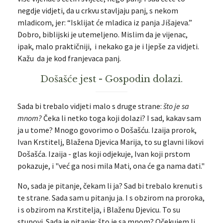
negdje vidjeti, da u crkvu stavljaju panj, s nekom
mladicom, jer: “Isklijat će mladica iz panja Jišajeva.”
Dobro, biblijski je utemeljeno. Mislim da je vijenac,
ipak, malo praktičniji, i nekako ga je i ljepše za vidjeti.
Kažu da je kod franjevaca panj.
Došašće jest - Gospodin dolazi.
Sada bi trebalo vidjeti malo s druge strane:
što je sa
mnom?
Čeka li netko toga koji dolazi? I sad, kakav sam
ja u tome? Mnogo govorimo o Došašću. Izaija prorok,
Ivan Krstitelj, Blažena Djevica Marija, to su glavni likovi
Došašća. Izaija - glas koji odjekuje, Ivan koji prstom
pokazuje, i "već ga nosi mila Mati, ona će ga nama dati."
No, sada je pitanje, čekam li ja? Sad bi trebalo krenuti s
te strane. Sada sam u pitanju ja. I s obzirom na proroka,
i s obzirom na Krstitelja, i Blaženu Djevicu. To su
stupovi. Sada je pitanje: što je sa mnom? Očekujem li