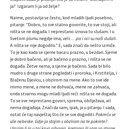
ja? Izgaram li ja od želje?
Naime, postavlja se često, kod mladih ljudi posebno,
pitanje: "Dobro, to sve stalno govorite, to sve stoji, ali
ništa se ne događa. I neprestano iznova to slušam. I u
Svetom pismu negdje ima, veli: …
pa i oci su naši slušali
.
A ništa se nije dogodilo." E, sada znači da nešto izmiče.
To je kao kada se sjeme baca u prazno, u bezdan. Sjeme
je dobro bačeno, ali je bačeno u prazno, i ništa se ne
događa. Žetve nema, a sjeme je bačeno. Sada bi bilo
mudro s druge strane pogledati i proroka, i Krstitelja, i
Blaženu Djevicu, s obzirom na mene. Ako to sve ide
mimo mene, a mene ne dohvaća, mene ne zahvaća,
onda stvarno mogu mladi ljudi reći: ništa se ne događa.
To se sve neprestano govori, sprema, obilježava, ali
nema događaja. Znači da sam, ipak, ja u pitanju. I sada,
ostat će taj navještaj što će se sve dogoditi.
Pokreću se
sile nebeske
.
Gdje ja stojim s obzirom na te pokrete?
Ulazim li ja u taj krug gibanja, kretanja ili sam sa strane,