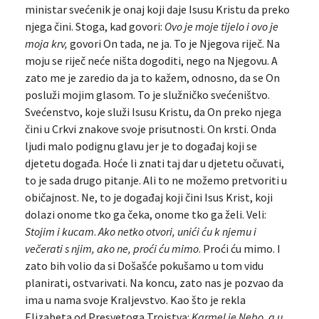
ministar svećenik je onaj koji daje Isusu Kristu da preko
njega čini. Stoga, kad govori:
Ovo je moje tijelo i ovo je
moja krv,
govori On tada, ne ja. To je Njegova riječ. Na
moju se riječ neće ništa dogoditi, nego na Njegovu. A
zato me je zaredio da ja to kažem, odnosno, da se On
posluži mojim glasom. To je služničko svećeništvo.
Svećenstvo, koje služi Isusu Kristu, da On preko njega
čini u Crkvi znakove svoje prisutnosti. On krsti. Onda
ljudi malo podignu glavu jer je to događaj koji se
djetetu događa. Hoće li znati taj dar u djetetu očuvati,
to je sada drugo pitanje. Ali to ne možemo pretvoriti u
običajnost. Ne, to je događaj koji čini Isus Krist, koji
dolazi onome tko ga čeka, onome tko ga želi. Veli:
Stojim i kucam
.
Ako netko otvori, unići ću k njemu i
večerati s njim, ako ne, proći ću mimo
. Proći ću mimo. I
zato bih volio da si Došašće pokušamo u tom vidu
planirati, ostvarivati. Na koncu, zato nas je pozvao da
ima u nama svoje Kraljevstvo. Kao što je rekla
Elizabeta od Presvetoga Trojstva:
Karmel je Nebo, a u