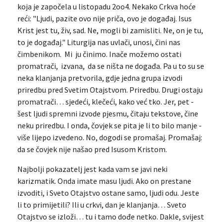
koja je započela u listopadu 2oo4. Nekako Crkva hoće
reći: "Ljudi, pazite ovo nije priča, ovo je događaj. Isus
Krist jest tu, živ, sad. Ne, mogli bi zamisliti. Ne, on je tu,
to je događaj." Liturgija nas uvlači, unosi, čini nas
čimbenikom. Mi ju činimo. Inače možemo ostati
promatrači, izvana, da se ništa ne događa. Pa u to su se
neka klanjanja pretvorila, gdje jedna grupa izvodi
priredbu pred Svetim Otajstvom. Priredbu. Drugi ostaju
promatrači… sjedeći, klečeći, kako već tko. Jer, pet -
šest ljudi spremni izvode pjesmu, čitaju tekstove, čine
neku priredbu. I onda, čovjek se pita je li to bilo manje -
više lijepo izvedeno. No, dogodi se promašaj. Promašaj:
da se čovjek nije našao pred Isusom Kristom.
Najbolji pokazatelj jest kada vam se javi neki
karizmatik. Onda imate masu ljudi. Ako on prestane
izvoditi, i Sveto Otajstvo ostane samo, ljudi odu. Jeste
li to primijetili? Ili u crkvi, dan je klanjanja… Sveto
Otajstvo se izloži… tu i tamo dođe netko. Dakle, svijest