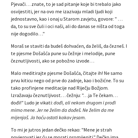
Pjevači… znate, to je sad pitanje koje bi trebalo jako
osvijestiti, jer na ovo me izazivaju mladi ljudi koji
jednostavno, kao i onaj u Starom zavjetu, govore: " …
da, to su sve čuli i oci naši, ali do danas se ništa od toga
nije dogodilo…"
Moraš se staviti da budeš dohvaćen, da želiš, da čezneš. I
te pjesme Došašća pune su čežnje i melodije, pune
čeznutljivosti, ako se pobožno izvode…
Malo meditirajte pjesme Došašća, čitajte ih! Ne samo
prvu kiticu nego od prve do zadnje, kao i božićne. To su
tako profinjene meditacije nad Riječju Božjom.
Izražavaju čeznutljivost… čežnju: "…ja Te čekam…
dođi!" Ludo je vikati:
dođi, ali nekom drugom i prođi
mimo mene
.
Jer ne želim da dođeš. Ne želim da me
mijenjaš. Ja hoću ostati kakav jesam.
To mi je jutros jedan dečko rekao: "Mene je strah
povjerovati jer ću se morati promijeniti." Dečko ima