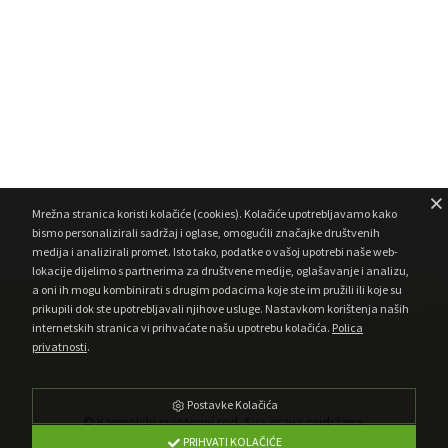
Mrežna stranica koristi kolačiće (cookies). Kolačiće upotrebljavamo kako
bismo personalizirali sadržaj i oglase, omogućili značajke društvenih
medija i analizirali promet. Isto tako, podatke o vašoj upotrebi naše web-
lokacije dijelimo s partnerima za društvene medije, oglašavanje i analizu,
a oni ih mogu kombinirati s drugim podacima koje ste im pružili ili koje su
prikupili dok ste upotrebljavali njihove usluge. Nastavkom korištenja naših
internetskih stranica vi prihvaćate našu upotrebu kolačića.
Polica
privatnosti
.
Postavke Kolačića
© Karmelski svjetovni red. Sva prava pridržana.
PRIHVATI KOLAČIĆE
•
Developed by AMagdic Web Design
Powered by AMagdic CMF