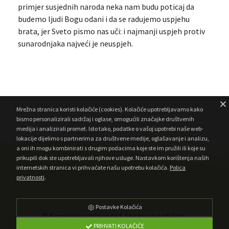
primjer susjednih naroda neka nam budu poticaj da
budemo ljudi Bogu odani i da se radujemo uspjehu
brata, jer Sveto pismo nas uči: i najmanji uspjeh protiv
sunarodnjaka najveći je neuspjeh.
Mrežna stranica koristi kolačiće (cookies). Kolačiće upotrebljavamo kako
bismo personalizirali sadržaj i oglase, omogućili značajke društvenih
medija i analizirali promet. Isto tako, podatke o vašoj upotrebi naše web-
lokacije dijelimo s partnerima za društvene medije, oglašavanje i analizu,
a oni ih mogu kombinirati s drugim podacima koje ste im pružili ili koje su
prikupili dok ste upotrebljavali njihove usluge. Nastavkom korištenja naših
internetskih stranica vi prihvaćate našu upotrebu kolačića.
Polica
privatnosti
.
Postavke Kolačića
© Karmelski svjetovni red. Sva prava pridržana.
PRIHVATI KOLAČIĆE
•
Developed by AMagdic Web Design
Powered by AMagdic CMF