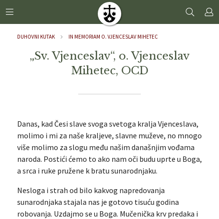
DUHOVNI KUTAK
IN MEMORIAM O. VJENCESLAV MIHETEC
„Sv. Vjenceslav“, o. Vjenceslav
Mihetec, OCD
Danas, kad Česi slave svoga svetoga kralja Vjenceslava,
molimo i mi za naše kraljeve, slavne muževe, no mnogo
više molimo za slogu među našim današnjim vođama
naroda. Postići ćemo to ako nam oči budu uprte u Boga,
a srca i ruke pružene k bratu sunarodnjaku.
Nesloga i strah od bilo kakvog napredovanja
sunarodnjaka stajala nas je gotovo tisuću godina
robovanja. Uzdajmo se u Boga. Mučenička krv predaka i