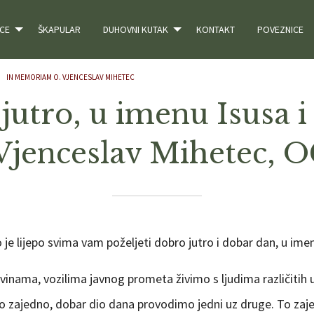
CE
ŠKAPULAR
DUHOVNI KUTAK
KONTAKT
POVEZNICE
IN MEMORIAM O. VJENCESLAV MIHETEC
jutro, u imenu Isusa i 
 Vjenceslav Mihetec, 
ko je lijepo svima vam poželjeti dobro jutro i dobar dan, u imen
inama, vozilima javnog prometa živimo s ljudima različitih 
mo zajedno, dobar dio dana provodimo jedni uz druge. To zaj