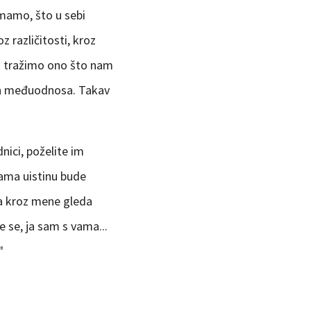
imamo, što u sebi
 različitosti, kroz
ma tražimo ono što nam
ših međuodnosa. Takav
nici, poželite im
vama uistinu bude
ga kroz mene gleda
 se, ja sam s vama...
"