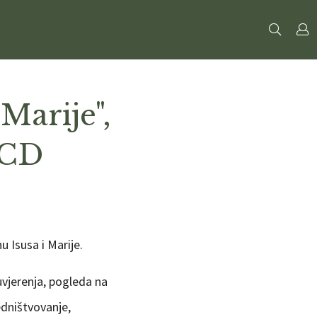
Marije",
OCD
u Isusa i Marije.
uvjerenja, pogleda na
edništvovanje,