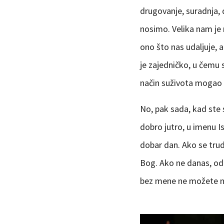
drugovanje, suradnja, 
nosimo. Velika nam je 
ono što nas udaljuje,
je zajedničko, u čemu
način suživota mogao b
No, pak sada, kad ste s
dobro jutro, u imenu I
dobar dan. Ako se trud
Bog. Ako ne danas, odm
bez mene ne možete niš