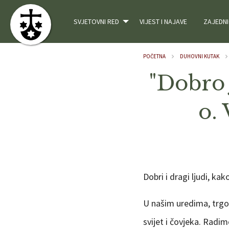
SVJETOVNI RED
VIJEST I NAJAVE
ZAJEDNI
POČETNA
DUHOVNI KUTAK
"Dobro 
o.
Dobri i dragi ljudi, ka
U našim uredima, trgov
svijet i čovjeka. Radi