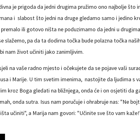
divna je prigoda da jedni drugima pružimo ono najbolje što 
mana i slabost što jedni na druge gledamo samo i jedino kroz
 a premalo ili gotovo ništa ne poduzimamo da jedni u drugi
 se slažemo, pa da ta dodirna točka bude polazna točka na
i nam život učiniti jako zanimljivim.
jeli na vaše radno mjesto i očekujete da se pojave vaši surad
susa i Marije. U tim svetim imenima, nastojite da ljudima s 
im kroz Boga gledati na bližnjega, onda će i on osjetiti da 
ah, onda sutra. Isus nam poručuje i ohrabruje nas: "Ne bojte
ta učiniti", a Marija nam govori: "Učinite sve što vam kaže!