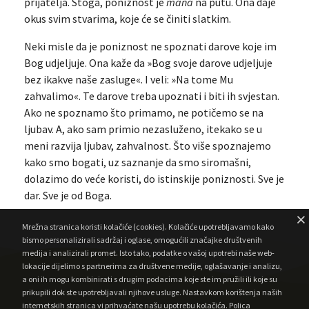
prijatelja. Stoga, poniznost je
mana
na putu. Ona daje
okus svim stvarima, koje će se činiti slatkim.
Neki misle da je poniznost ne spoznati darove koje im
Bog udjeljuje. Ona kaže da »Bog svoje darove udjeljuje
bez ikakve naše zasluge«. I veli: »Na tome Mu
zahvalimo«. Te darove treba upoznati i biti ih svjestan.
Ako ne spoznamo što primamo, ne potičemo se na
ljubav. A, ako sam primio nezasluženo, itekako se u
meni razvija ljubav, zahvalnost. Što više spoznajemo
kako smo bogati, uz saznanje da smo siromašni,
dolazimo do veće koristi, do istinskije poniznosti. Sve je
dar. Sve je od Boga.
Mrežna stranica koristi kolačiće (cookies). Kolačiće upotrebljavamo kako
bismo personalizirali sadržaj i oglase, omogućili značajke društvenih
medija i analizirali promet. Isto tako, podatke o vašoj upotrebi naše web-
lokacije dijelimo s partnerima za društvene medije, oglašavanje i analizu,
a oni ih mogu kombinirati s drugim podacima koje ste im pružili ili koje su
prikupili dok ste upotrebljavali njihove usluge. Nastavkom korištenja naših
internetskih stranica vi prihvaćate našu upotrebu kolačića.
Polica