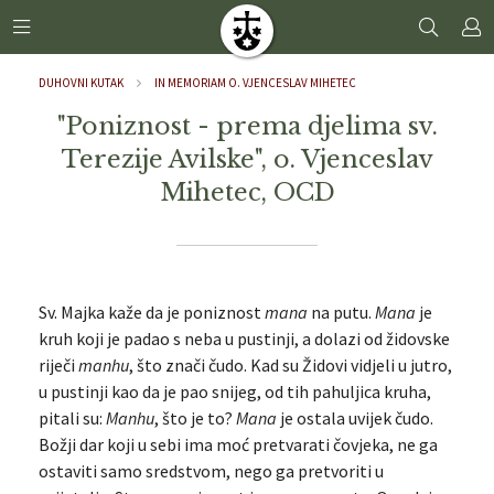
DUHOVNI KUTAK
IN MEMORIAM O. VJENCESLAV MIHETEC
"Poniznost - prema djelima sv.
Terezije Avilske", o. Vjenceslav
Mihetec, OCD
Sv. Majka kaže da je poniznost
mana
na putu.
Mana
je
kruh koji je padao s neba u pustinji, a dolazi od židovske
riječi
manhu
, što znači čudo. Kad su Židovi vidjeli u jutro,
u pustinji kao da je pao snijeg, od tih pahuljica kruha,
pitali su:
Manhu
, što je to?
Mana
je ostala uvijek čudo.
Božji dar koji u sebi ima moć pretvarati čovjeka, ne ga
ostaviti samo sredstvom, nego ga pretvoriti u